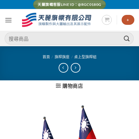
Skip
天麗旗幟客服LINE ID：@RGC0180G
to
content
+
搜
尋
關
鍵
首頁
/
旗桿旗座
/
桌上型旗桿組
字:
購物商店