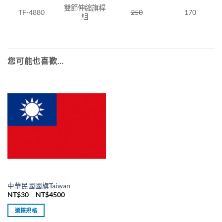
雙節伸縮旗桿
TF-4880
250
170
組
您可能也喜歡…
中華民國國旗Taiwan
價
NT$
30
–
NT$
4500
格
範
選擇規格
圍：
NT$30
此