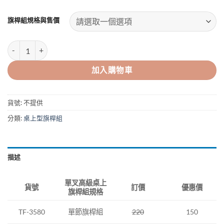
旗桿組規格與售價
單叉高級桌上旗桿組 數量
加入購物車
貨號:
不提供
分類:
桌上型旗桿組
描述
單叉高級桌上
訂價
優惠價
貨號
旗桿組規格
單節旗桿組
220
TF-3580
150