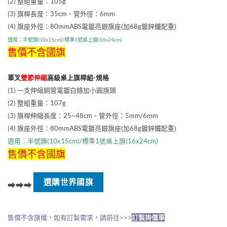
(2) 整組重量：105g
NT$150
到
(3) 旗桿長度：35cm、管外徑：6mm
NT$170
(4) 旗座外徑：80mmABS電鍍亮銀旗座(加68g鍍鋅鐵配重)
適用：
半號旗(10x15cm)/標準1號桌上旗(16x24cm)
售價不含國旗
單叉
雙節伸縮
高級桌上旗桿組-規格
(1) 一支伸縮銅管電鍍白鉻加小圓旗頭
(2) 整組重量：107g
(3) 旗桿伸縮長度：25~48cm、管外徑：5mm/6mm
(4) 旗座外徑：80mmABS電鍍亮銀旗座(加68g鍍鋅鐵配重)
適用：
半號旗(10x15cm)/標準1號桌上旗(16x24cm)
售價不含國旗
選購世界國旗
➡➡➡
售價不含旗幟，如有訂製需求，請前往>>>
訂製詢價單