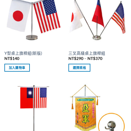
多
種
款
式。
可
在
產
品
Y型桌上旗桿組(新版)
三叉高級桌上旗桿組
頁
價
NT$
140
NT$
290
–
NT$
370
面
格
範
選
加入購物車
選擇規格
圍：
擇
NT$290
此
到
選
產
NT$370
項
品
有
多
種
款
式。
可
在