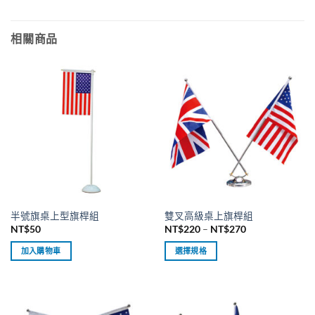
到
產
NT$4500
品
相關商品
有
多
種
款
式。
可
在
產
品
頁
面
選
半號旗桌上型旗桿組
雙叉高級桌上旗桿組
擇
價
NT$
50
NT$
220
–
NT$
270
選
格
範
項
加入購物車
選擇規格
圍：
NT$220
此
到
產
NT$270
品
有