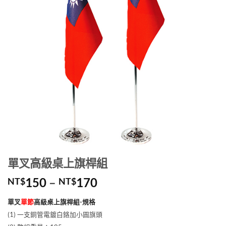
單叉高級桌上旗桿組
價
150
–
170
NT$
NT$
格
單叉
單節
高級桌上旗桿組-規格
範
(1) 一支銅管電鍍白鉻加小圓旗頭
圍：