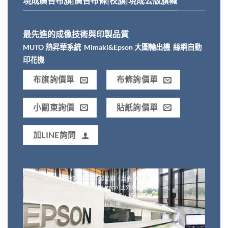
現成廣告布旗|廣告布條|校旗|現成公版旗幟
最先進的成像技術與印製品質
MUTO 熱昇華系統 Mimaki&Epson 大圖輸出機 絲網自動
印花機
布旗詢價單
布條詢價單
小關東詢價
貼紙詢價單
加LINE詢問
最先進的成像技術與印製品質，最先進的溶
劑型墨水– 各式大圖輸出<span 室外和室內
標牌，窗戶標示牌，高遮蔽貼紙，橫幅 海
報，帆布，地板貼紙