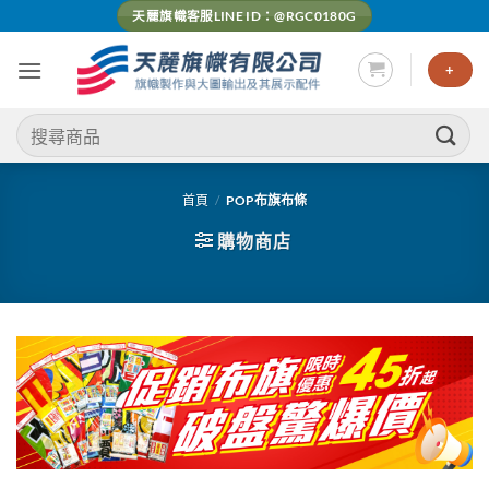
Skip
天麗旗幟客服LINE ID：@RGC0180G
to
content
+
搜
尋
關
鍵
首頁
/
POP布旗布條
字:
購物商店