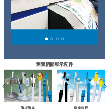
瀏覽相關展示配件
旗桿旗座
關東旗桿