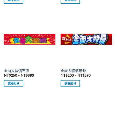
圍：
圍：
擇
擇
NT$250
NT$250
此
此
到
到
選
選
產
產
NT$890
NT$890
項
項
品
品
有
有
多
多
種
種
款
款
式。
式。
可
可
在
在
產
產
品
品
全面大減價布條
全面大特價布條
頁
頁
價
價
NT$
250
–
NT$
890
NT$
200
–
NT$
890
面
面
格
格
範
範
選
選
選擇規格
選擇規格
圍：
圍：
擇
擇
NT$250
NT$200
此
此
到
到
選
選
產
產
NT$890
NT$890
項
項
品
品
有
有
多
多