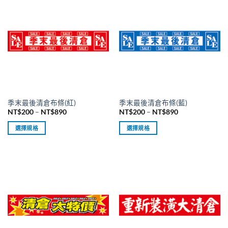
有
有
多
多
種
種
款
款
式。
式。
可
可
在
在
產
產
品
品
季末最後清倉布條(紅)
季末最後清倉布條(藍)
頁
頁
價
價
NT$
200
–
NT$
890
NT$
200
–
NT$
890
面
面
格
格
範
範
選
選
選擇規格
選擇規格
圍：
圍：
擇
擇
NT$200
NT$200
此
此
到
到
選
選
產
產
NT$890
NT$890
項
項
品
品
有
有
多
多
種
種
款
款
式。
式。
可
可