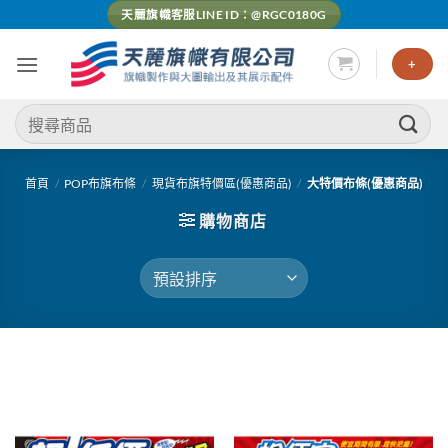
Skip
天麗旗幟客服LINE ID：@RGC0180G
to
content
+
搜
尋
關
鍵
首頁
/
POP布旗布條
/
現貨布旗特價區(優惠商品)
/
大特價布條(優惠商品)
字:
購物商店