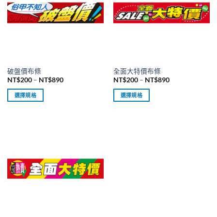
種
種
款
款
式。
式。
可
可
在
在
產
產
品
品
破盤價布條
全面大特價布條
頁
頁
價
價
NT$
200
–
NT$
890
NT$
200
–
NT$
890
面
面
格
格
範
範
選
選
選擇規格
選擇規格
圍：
圍：
擇
擇
NT$200
NT$200
此
此
到
到
選
選
產
產
NT$890
NT$890
項
項
品
品
有
有
多
多
種
種
款
款
式。
式。
可
可
在
在
產
產