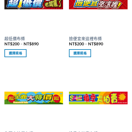
超低價布條
撿便宜來這裡布條
價
價
NT$
200
–
NT$
890
NT$
200
–
NT$
890
格
格
範
範
選擇規格
選擇規格
圍：
圍：
NT$200
NT$200
此
此
到
到
產
產
NT$890
NT$890
品
品
有
有
多
多
種
種
款
款
式。
式。
可
可
在
在
產
產
品
品