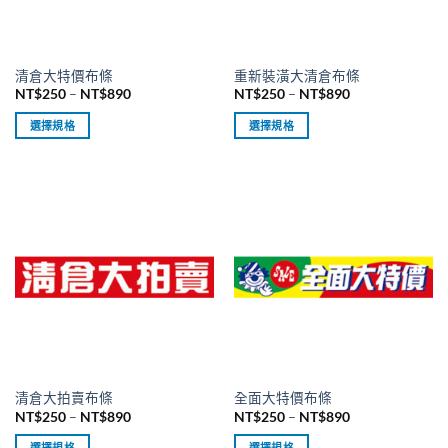
在
在
產
產
品
品
清倉大特價布條
重新裝潢大清倉布條
頁
頁
價
價
NT$
250
–
NT$
890
NT$
250
–
NT$
890
面
面
格
格
範
範
選
選
選擇規格
選擇規格
圍：
圍：
擇
擇
NT$250
NT$250
此
此
到
到
選
選
產
產
NT$890
NT$890
項
項
品
品
有
有
多
多
種
種
款
款
式。
式。
可
可
在
在
產
產
品
品
清倉大拍賣布條
全面大特價布條
頁
頁
價
價
NT$
250
–
NT$
890
NT$
250
–
NT$
890
面
面
格
格
範
範
選
選
選擇規格
選擇規格