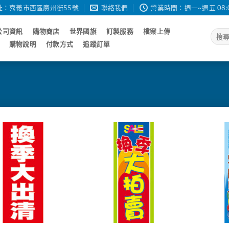
址：嘉義市西區廣州街55號
聯絡我們
營業時間：週一~週五 08:00 - 
公司資訊
購物商店
世界國旗
訂製服務
檔案上傳
搜
尋
購物說明
付款方式
追蹤訂單
關
鍵
字: