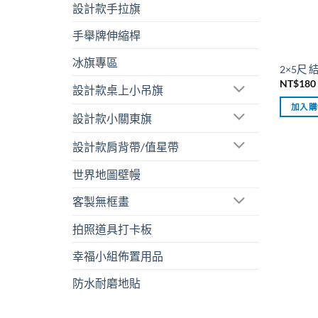
設計款手拉旗
手舉牌伸縮桿
冰旗專區
2×5尺
NT$
180
設計款桌上小吊旗
加入購
設計款小關東旗
設計款肩背帶/值星帶
世界地圖壁幔
客製無框畫
拍照道具打卡板
幸福小組佈置用品
防水耐磨地貼