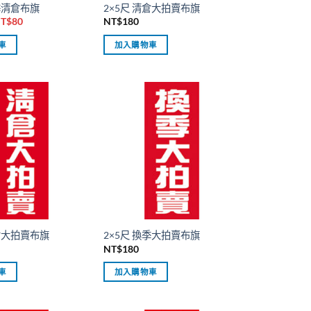
換季清倉布旗
2×5尺 清倉大拍賣布旗
原
目
T$
80
NT$
180
始
前
價
價
車
加入購物車
格：
格：
T$180。
NT$80。
清倉大拍賣布旗
2×5尺 換季大拍賣布旗
NT$
180
車
加入購物車