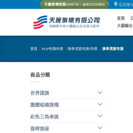
Skip
公司地
天麗旗幟客服LINE ID：@RGC0180G
to
content
首頁
大圖輸出
首頁
/
POP布旗布條
/
換季清倉布旗/布條
/
換季清倉布旗
商品分類
世界國旗
團體組織旗幟
彩色三角串旗
旗桿旗座