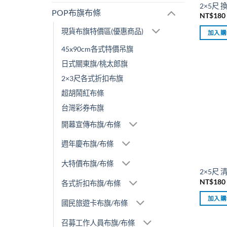
2×5尺
POP布旗布條
NT$
180
現貨布旗特價區(優惠商品)
加入購
45x90cm各式特價吊旗
日式關東旗/桃太郎旗
2×3尺各式折扣布旗
超胡鬧紅布條
台灣彩券布旗
開幕宣傳布旗/布條
週年慶布旗/布條
大特價布旗/布條
2×5尺
NT$
180
各式折扣布旗/布條
加入購
國民旅遊卡布旗/布條
召募工作人員布旗/布條