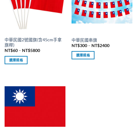
中華民國2號國旗(含45cm手拿
中華民國串旗
旗桿)
價
NT$
300
–
NT$
2400
格
價
NT$
60
–
NT$
5800
範
格
選擇規格
圍：
範
選擇規格
NT$300
此
圍：
到
NT$60
此
產
NT$2400
到
產
NT$5800
品
品
有
有
多
多
種
種
款
款
式。
式。
可
可
在
在
產
產
品