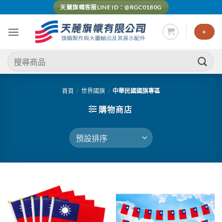
Skip
天麗旗幟客服LINE ID：@RGC0180G
to
content
+
搜
尋
關
鍵
首頁
/
世界國旗
/
中華民國國旗專區
字:
購物商店