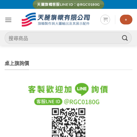
Skip
天麗旗幟客服LINE ID：@RGC0180G
to
content
+
搜
尋
關
鍵
桌上旗詢價
字: