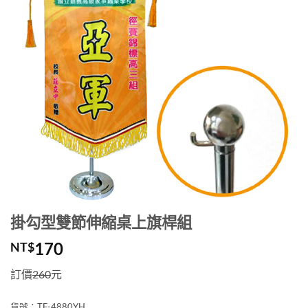
掛勾型雙節伸縮桌上旗桿組
170
NT$
訂價
260
元
貨號：TF-4880YH