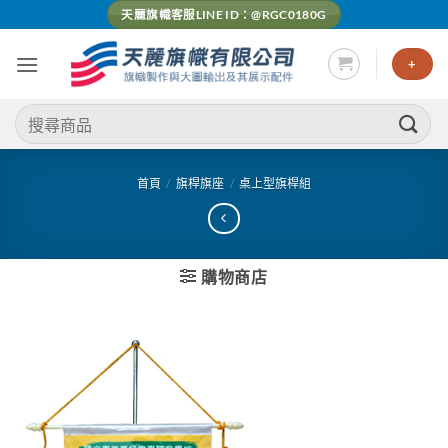
Skip
天麗旗幟客服LINE ID：@RGC0180G
to
content
+
搜
尋
關
鍵
首頁
/
旗桿旗座
/
桌上型旗桿組
字:
購物商店