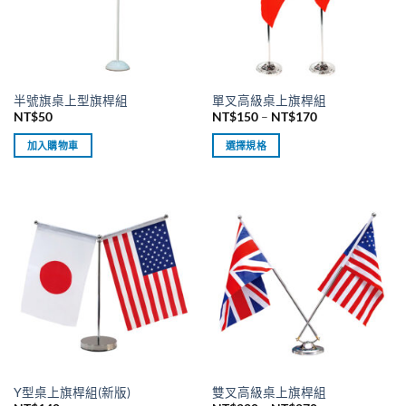
式。
式。
可
可
在
在
產
產
品
品
半號旗桌上型旗桿組
單叉高級桌上旗桿組
頁
頁
價
NT$
50
NT$
150
–
NT$
170
面
面
格
範
選
選
加入購物車
選擇規格
圍：
擇
擇
NT$150
此
到
選
選
產
NT$170
項
項
品
有
多
種
款
式。
可
在
產
品
Y型桌上旗桿組(新版)
雙叉高級桌上旗桿組
頁