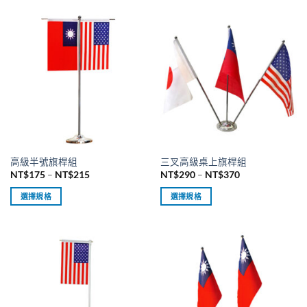
高級半號旗桿組
三叉高級桌上旗桿組
價
價
NT$
175
–
NT$
215
NT$
290
–
NT$
370
格
格
範
範
選擇規格
選擇規格
圍：
圍：
NT$175
NT$290
此
此
到
到
產
產
NT$215
NT$370
品
品
有
有
多
多
種
種
款
款