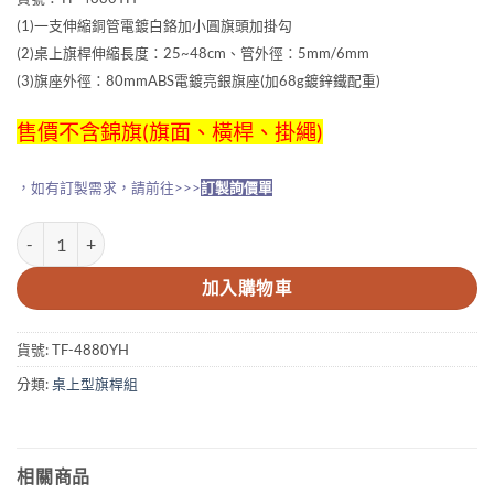
(1)一支伸縮銅管電鍍白鉻加小圓旗頭加掛勾
(2)桌上旗桿伸縮長度：25~48cm、管外徑：5mm/6mm
(3)旗座外徑：80mmABS電鍍亮銀旗座(加68g鍍鋅鐵配重)
售價不含錦旗(旗面、橫桿、掛繩)
，如有訂製需求，請前往>>>
訂製詢價單
掛勾型雙節伸縮桌上旗桿組 數量
加入購物車
貨號:
TF-4880YH
分類:
桌上型旗桿組
相關商品