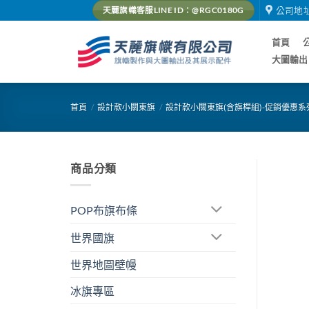
Skip
公司地
天麗旗幟客服LINE ID：@RGC0180G
to
content
首頁
大圖輸出
首頁
/
設計款小關東旗
/
設計款小關東旗(含旗桿組)-促銷優惠系
商品分類
POP布旗布條
世界國旗
世界地圖壁幔
冰旗專區