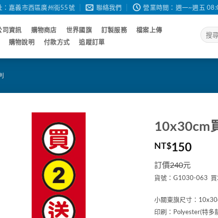
址：嘉義市西區廣州街55號
聯絡我們
營業時間：週一~週五 08:00 - 
公司資訊
購物商店
世界國旗
訂製服務
檔案上傳
搜
尋
購物說明
付款方式
追蹤訂單
關
鍵
字:
列
10x30c
150
NT$
訂價
240
元
貨號：G1030-063 
小關東旗尺寸：10x30
印刷：Polyester(