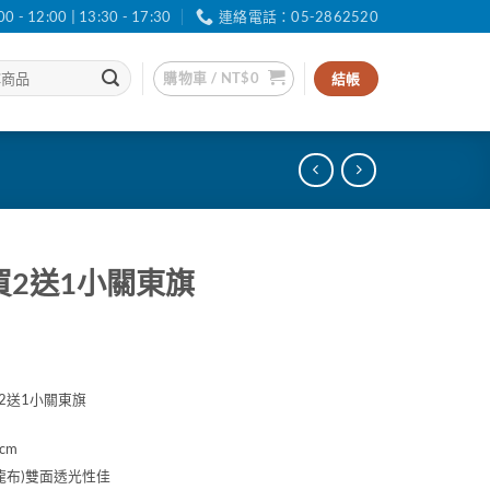
12:00 | 13:30 - 17:30
連絡電話：05-2862520
購物車 /
NT$
0
結帳
m買2送1小關東旗
買2送1小關東旗
cm
特多龍布)雙面透光性佳