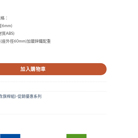
規格：
6mm)
質ABS)
座(座外徑60mm)加鍍鋅鐵配重
關東旗 數量
加入購物車
含旗桿組)-促銷優惠系列