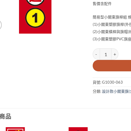
售價含配件
簡易型小關東旗桿組 
(1)小關東塑膠旗桿(外徑
(2)小關東橫桿與旗帽(材
(3)小關東塑膠PVC旗
10x30cm買2送1小
貨號:
G1030-063
分類:
設計款小關東旗(
商品