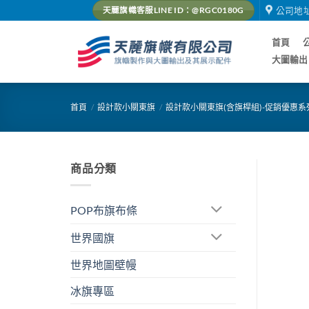
Skip
公司地
天麗旗幟客服LINE ID：@RGC0180G
to
content
首頁
大圖輸出
首頁
/
設計款小關東旗
/
設計款小關東旗(含旗桿組)-促銷優惠系
商品分類
POP布旗布條
世界國旗
世界地圖壁幔
冰旗專區