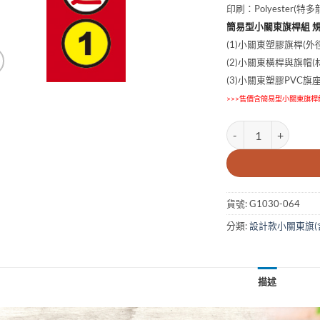
印刷：Polyester(
簡易型小關東旗桿組 
(1)小關東塑膠旗桿(外徑
(2)小關東橫桿與旗帽(材
(3)小關東塑膠PVC旗
>>>售價含簡易型小關東旗桿
10x30cm買5送1小
貨號:
G1030-064
分類:
設計款小關東旗(
描述