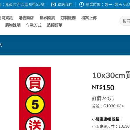
址：嘉義市西區廣州街55號
聯絡我們
營業時間：週一~週五 08:00 - 
公司資訊
購物商店
世界國旗
訂製服務
檔案上傳
搜
尋
購物說明
付款方式
追蹤訂單
關
鍵
字:
列
10x30c
150
NT$
訂價
240
元
貨號：G1030-064
小關東旗幟 規格：
小關東旗尺寸：10x30