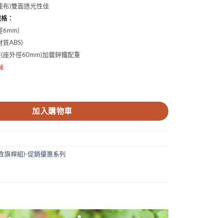
特多龍布)雙面透光性佳
規格：
6mm)
質ABS)
座(座外徑60mm)加鍍鋅鐵配重
組
關東旗 數量
加入購物車
含旗桿組)-促銷優惠系列