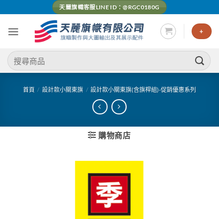
Skip
天麗旗幟客服LINE ID：@RGC0180G
to
content
+
搜
尋
關
鍵
首頁
/
設計款小關東旗
/
設計款小關東旗(含旗桿組)-促銷優惠系列
字:
購物商店