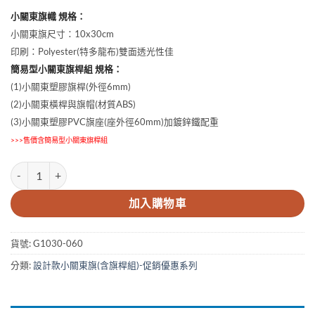
小關東旗幟 規格：
小關東旗尺寸：10x30cm
印刷：Polyester(特多龍布)雙面透光性佳
簡易型小關東旗桿組 規格：
(1)小關東塑膠旗桿(外徑6mm)
(2)小關東橫桿與旗帽(材質ABS)
(3)小關東塑膠PVC旗座(座外徑60mm)加鍍鋅鐵配重
>>>售價含簡易型小關東旗桿組
10x30cm季節限定小關東旗 數量
加入購物車
貨號:
G1030-060
分類:
設計款小關東旗(含旗桿組)-促銷優惠系列