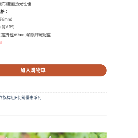
特多龍布)雙面透光性佳
規格：
6mm)
質ABS)
座(座外徑60mm)加鍍鋅鐵配重
組
中小關東旗 數量
加入購物車
含旗桿組)-促銷優惠系列