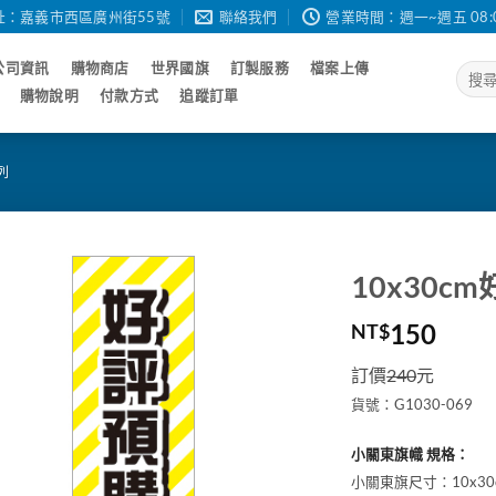
址：嘉義市西區廣州街55號
聯絡我們
營業時間：週一~週五 08:00 - 
公司資訊
購物商店
世界國旗
訂製服務
檔案上傳
搜
尋
購物說明
付款方式
追蹤訂單
關
鍵
字:
列
10x30
150
NT$
訂價
240
元
貨號：G1030-069
小關東旗幟 規格：
小關東旗尺寸：10x30