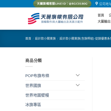
Skip
公司地
天麗旗幟客服LINE ID：@RGC0180G
to
content
首頁
大圖輸出
首頁
/
設計款小關東旗
/
設計款小關東旗(含旗桿組)-促銷優惠系
商品分類
POP布旗布條
世界國旗
世界地圖壁幔
冰旗專區