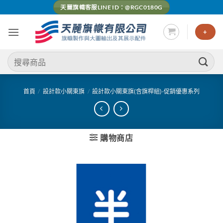
Skip
天麗旗幟客服LINE ID：@RGC0180G
to
content
+
搜
尋
關
鍵
首頁
/
設計款小關東旗
/
設計款小關東旗(含旗桿組)-促銷優惠系列
字:
購物商店