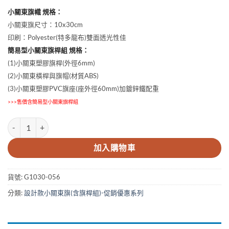
小關東旗幟 規格：
小關東旗尺寸：10x30cm
印刷：Polyester(特多龍布)雙面透光性佳
簡易型小關東旗桿組 規格：
(1)小關東塑膠旗桿(外徑6mm)
(2)小關東橫桿與旗帽(材質ABS)
(3)小關東塑膠PVC旗座(座外徑60mm)加鍍鋅鐵配重
>>>售價含簡易型小關東旗桿組
10x30cm半價商品小關東旗 數量
加入購物車
貨號:
G1030-056
分類:
設計款小關東旗(含旗桿組)-促銷優惠系列