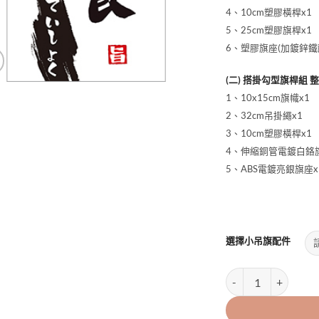
4、10cm塑膠橫桿x1
5、25cm塑膠旗桿x1
6、塑膠旗座(加鍍鋅鐵配
(二) 搭掛勾型旗桿組 
1、10x15cm旗幟x1
2、32cm吊掛繩x1
3、10cm塑膠橫桿x1
4、伸縮銅管電鍍白鉻旗
5、ABS電鍍亮銀旗座x
.
選擇小吊旗配件
10x15cm定食小吊掛