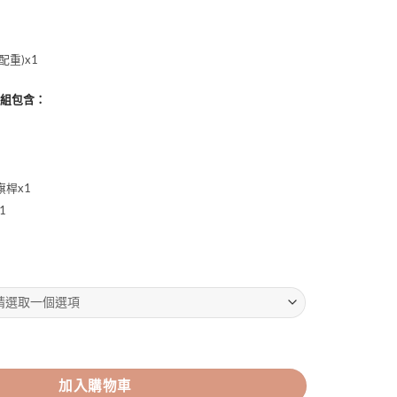
重)x1
整組包含：
桿x1
1
旗 數量
加入購物車