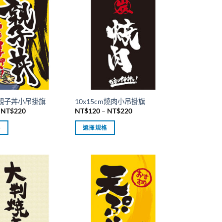
cm親子丼小吊掛旗
10x15cm燒肉小吊掛旗
價
價
NT$
220
NT$
120
–
NT$
220
格
格
範
範
格
選擇規格
圍：
圍：
NT$120
NT$120
此
到
到
產
NT$220
NT$220
品
有
多
種
款
式。