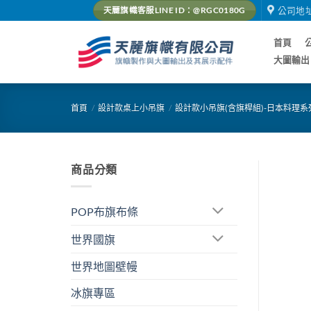
Skip
公司地
天麗旗幟客服LINE ID：@RGC0180G
to
content
首頁
大圖輸出
首頁
/
設計款桌上小吊旗
/
設計款小吊旗(含旗桿組)-日本料理系
商品分類
POP布旗布條
世界國旗
世界地圖壁幔
冰旗專區