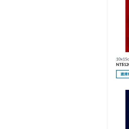
10x1
NT$
12
選擇
此
產
品
有
多
種
款
式。