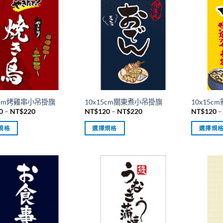
5cm烤雞串小吊掛旗
10x15cm關東煮小吊掛旗
10x15
價
價
0
–
NT$
220
NT$
120
–
NT$
220
NT$
120
–
格
格
範
範
規格
選擇規格
選擇規
圍：
圍：
NT$120
NT$120
此
此
到
到
產
產
NT$220
NT$220
品
品
有
有
多
多
種
種
款
款
式。
式。