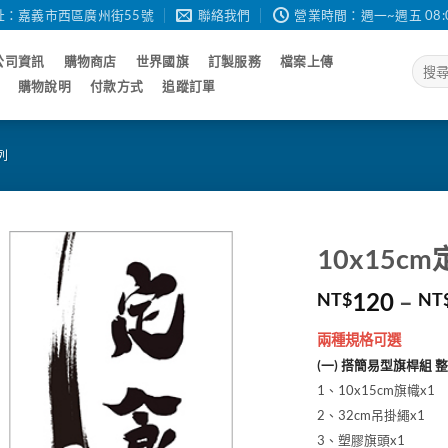
址：嘉義市西區廣州街55號
聯絡我們
營業時間：週一~週五 08:00 - 
公司資訊
購物商店
世界國旗
訂製服務
檔案上傳
搜
尋
購物說明
付款方式
追蹤訂單
關
鍵
字:
列
10x15c
120
–
NT$
NT
兩種規格可選
(一) 搭簡易型旗桿組 
1、10x15cm旗幟x1
2、32cm吊掛繩x1
3、塑膠旗頭x1