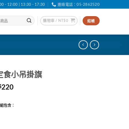
12:00 | 13:30 - 17:30
連絡電話：05-2862520
購物車 /
NT$
0
結帳
m定食小吊掛旗
價
220
$
格
範
整組包含：
圍：
NT$120
到
NT$220