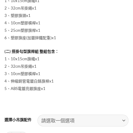
1、10x15cm旗幟x1
NT$120
到
2、32cm吊掛繩x1
NT$220
3、塑膠旗頭x1
4、10cm塑膠橫桿x1
5、25cm塑膠旗桿x1
6、塑膠旗座(加鍍鋅鐵配重)x1
(二) 搭掛勾型旗桿組 整組包含：
1、10x15cm旗幟x1
2、32cm吊掛繩x1
3、10cm塑膠橫桿x1
4、伸縮銅管電鍍白鉻旗桿x1
5、ABS電鍍亮銀旗座x1
.
選擇小吊旗配件