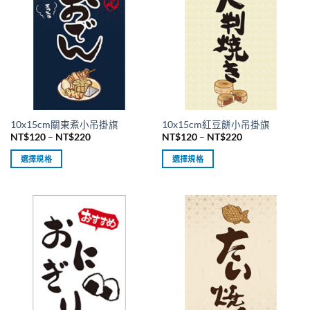
多
多
種
種
款
款
式。
式。
可
可
在
在
產
產
品
品
10x15cm關東煮小吊掛旗
10x15cm紅豆餅小吊掛旗
頁
頁
價
價
NT$
120
–
NT$
220
NT$
120
–
NT$
220
面
面
格
格
範
範
選
選
選擇規格
選擇規格
圍：
圍：
擇
擇
NT$120
NT$120
此
此
到
到
選
選
產
產
NT$220
NT$220
項
項
品
品
有
有
多
多
種
種
款
款
式。
式。
可
可
在
在