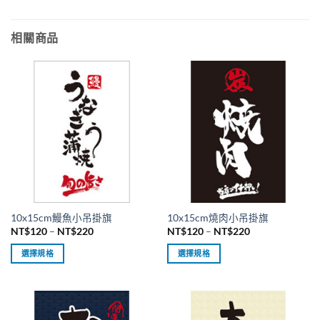
相關商品
10x15cm鰻魚小吊掛旗
10x15cm燒肉小吊掛旗
價
價
NT$
120
–
NT$
220
NT$
120
–
NT$
220
格
格
範
範
選擇規格
選擇規格
圍：
圍：
NT$120
NT$120
此
此
到
到
產
產
NT$220
NT$220
品
品
有
有