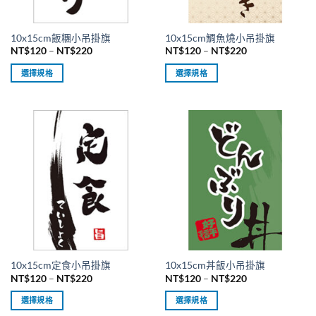
產
產
品
品
10x15cm飯糰小吊掛旗
10x15cm鯛魚燒小吊掛旗
頁
頁
價
價
NT$
120
–
NT$
220
NT$
120
–
NT$
220
面
面
格
格
範
範
選
選
選擇規格
選擇規格
圍：
圍：
擇
擇
NT$120
NT$120
此
此
到
到
選
選
產
產
NT$220
NT$220
項
項
品
品
有
有
多
多
種
種
款
款
式。
式。
可
可
在
在
產
產
品
品
10x15cm定食小吊掛旗
10x15cm丼飯小吊掛旗
頁
頁
價
價
NT$
120
–
NT$
220
NT$
120
–
NT$
220
面
面
格
格
範
範
選
選
選擇規格
選擇規格
圍：
圍：
擇
擇
NT$120
NT$120