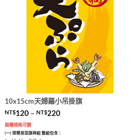
10x15cm天婦羅小吊掛旗
價
120
–
220
NT$
NT$
格
兩種規格可選
範
(一) 搭簡易型旗桿組 整組包含：
圍：