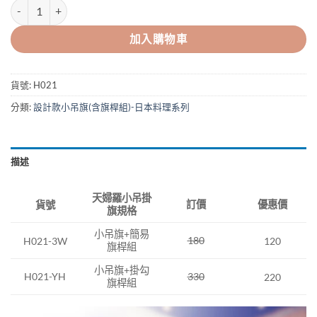
10x15cm天婦羅小吊掛旗 數量
加入購物車
貨號:
H021
分類:
設計款小吊旗(含旗桿組)-日本料理系列
描述
天婦羅小吊掛
訂價
優惠價
貨號
旗規格
小吊旗+簡易
180
H021-3W
120
旗桿組
小吊旗+掛勾
H021-YH
330
220
旗桿組