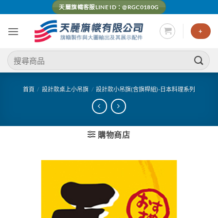
Skip
天麗旗幟客服LINE ID：@RGC0180G
to
content
+
搜
尋
關
鍵
首頁
/
設計款桌上小吊旗
/
設計款小吊旗(含旗桿組)-日本料理系列
字:
購物商店