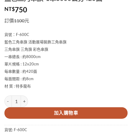
750
NT$
訂價
1100
元
貨號：
F-600C
藍色三角串旗 活動展場裝飾三角串旗
三角串旗 三角旗 彩色串旗
一串總長 : 約8000cm
單片規格 : 12x20cm
每串數量 : 約420面
每面間距 : 約8cm
材 質 : 特多龍布
藍色三角串旗-1串8000公分420面 數量
加入購物車
貨號:
F-600C