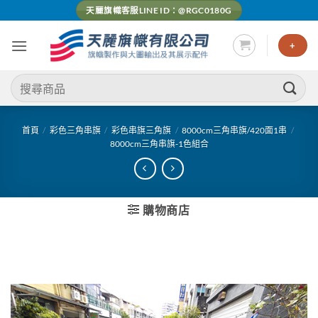
Skip
天麗旗幟客服LINE ID：@RGC0180G
to
content
+
搜
尋
關
鍵
首頁
/
彩色三角串旗
/
彩色串旗三角旗
/
8000cm三角串旗/420面1串
/
8000cm三角串旗-1色組合
字:
購物商店