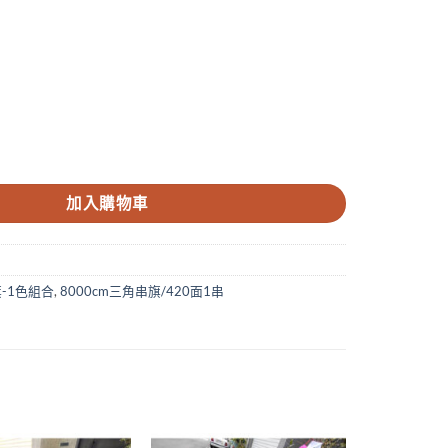
0公分420面 數量
加入購物車
旗-1色組合
,
8000cm三角串旗/420面1串