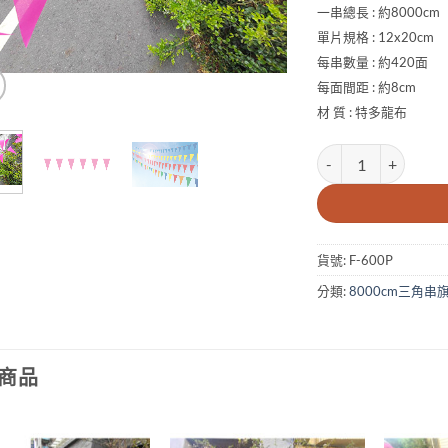
一串總長 : 約8000cm
單片規格 : 12x20cm
每串數量 : 約420面
每面間距 : 約8cm
材 質 : 特多龍布
粉色三角串旗-1串800
貨號:
F-600P
分類:
8000cm三角串
商品