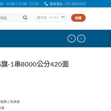
12:00 | 13:30 - 17:30
連絡電話：05-2862520
購物車 /
NT$
0
結帳
-1串8000公分420面
場裝飾三角串旗
串旗