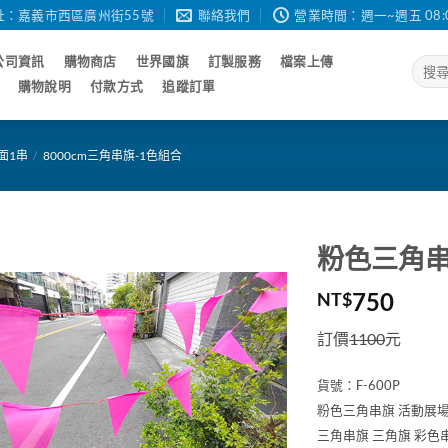
址：嘉義市西區廣州街55號
聯絡我們
營業時間：週一~週五 08:00 - 
公司資訊
購物商店
世界國旗
訂製服務
檔案上傳
搜
尋
購物說明
付款方式
追蹤訂單
關
鍵
字:
0面1串
/
8000cm三角串旗-1色組合
粉色三角串旗
750
NT$
訂價
1100
元
貨號：
F-600P
粉色三角串旗 活動展
三角串旗 三角旗 彩色