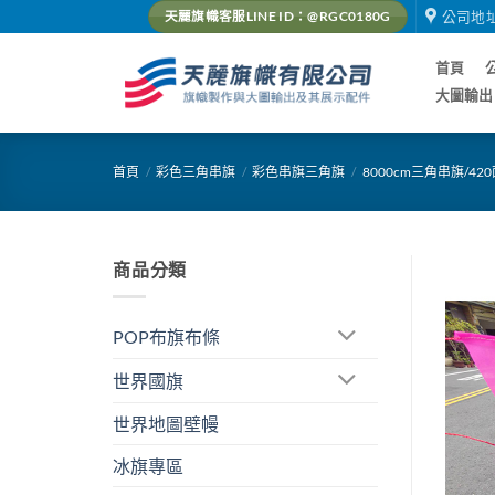
Skip
公司地
天麗旗幟客服LINE ID：@RGC0180G
to
content
首頁
大圖輸出
首頁
/
彩色三角串旗
/
彩色串旗三角旗
/
8000cm三角串旗/42
商品分類
POP布旗布條
世界國旗
世界地圖壁幔
冰旗專區