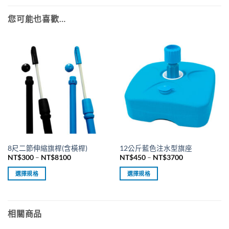
您可能也喜歡…
8尺二節伸縮旗桿(含橫桿)
12公斤藍色注水型旗座
價
價
NT$
300
–
NT$
8100
NT$
450
–
NT$
3700
格
格
範
範
選擇規格
選擇規格
圍：
圍：
NT$300
NT$450
此
此
到
到
產
產
NT$8100
NT$3700
品
品
相關商品
有
有
多
多