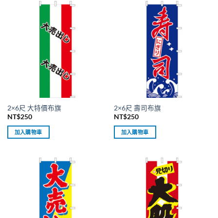
種
種
款
款
式。
式。
可
可
在
在
產
產
品
品
頁
頁
面
面
選
選
2×6尺 大特價布旗
2×6尺 壽司布旗
擇
擇
NT$
250
NT$
250
選
選
項
項
加入購物車
加入購物車