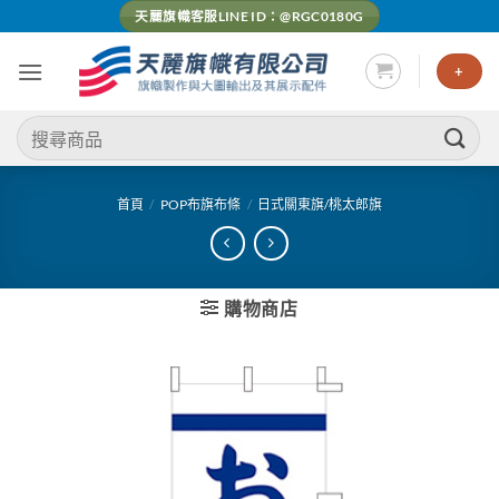
Skip
天麗旗幟客服LINE ID：@RGC0180G
to
content
+
搜
尋
關
鍵
首頁
/
POP布旗布條
/
日式關東旗/桃太郎旗
字:
購物商店