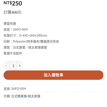
250
NT$
訂價
300
元
便當布旗
貨號：26FO-004
布旗尺寸：2×6尺=(60x180cm)
印刷：Polyester(特多龍布)雙面透光性佳
旗管：日式旗管／桃太郎旗旗管
售價不含配件
2×6尺 便當布旗 數量
加入購物車
貨號:
26FO-004
分類:
日式關東旗/桃太郎旗