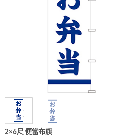
2×6尺 便當布旗