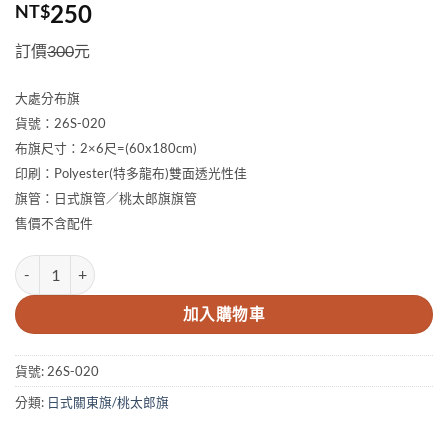
250
NT$
訂價
300
元
大處分布旗
貨號：26S-020
布旗尺寸：2×6尺=(60x180cm)
印刷：Polyester(特多龍布)雙面透光性佳
旗管：日式旗管／桃太郎旗旗管
售價不含配件
2×6尺 大處分布旗 數量
加入購物車
貨號:
26S-020
分類:
日式關東旗/桃太郎旗