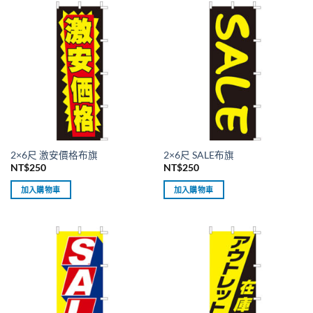
種
種
款
款
式。
式。
可
可
在
在
產
產
品
品
頁
頁
面
面
選
選
2×6尺 激安價格布旗
2×6尺 SALE布旗
擇
擇
NT$
250
NT$
250
選
選
項
項
加入購物車
加入購物車