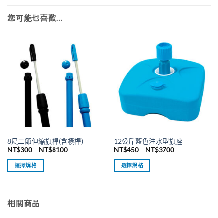
您可能也喜歡…
8尺二節伸縮旗桿(含橫桿)
12公斤藍色注水型旗座
價
價
NT$
300
–
NT$
8100
NT$
450
–
NT$
3700
格
格
範
範
選擇規格
選擇規格
圍：
圍：
NT$300
NT$450
此
此
到
到
產
產
NT$8100
NT$3700
品
品
相關商品
有
有
多
多