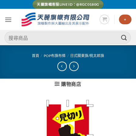
Skip
天麗旗幟客服LINE ID：@RGC0180G
to
content
+
搜
尋
關
鍵
首頁
/
POP布旗布條
/
日式關東旗/桃太郎旗
字:
購物商店