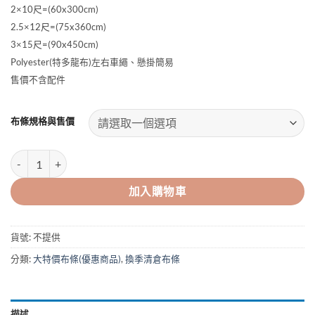
NT$250
2×10尺=(60x300cm)
到
2.5×12尺=(75x360cm)
NT$890
3×15尺=(90x450cm)
Polyester(特多龍布)左右車繩、懸掛簡易
售價不含配件
布條規格與售價
清倉大特價布條 數量
加入購物車
貨號:
不提供
分類:
大特價布條(優惠商品)
,
換季清倉布條
描述