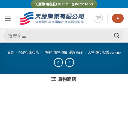
Skip
天麗旗幟客服LINE ID：@RGC0180G
to
content
+
搜
尋
關
鍵
首頁
/
POP布旗布條
/
現貨布旗特價區(優惠商品)
/
大特價布條(優惠商品)
字:
購物商店