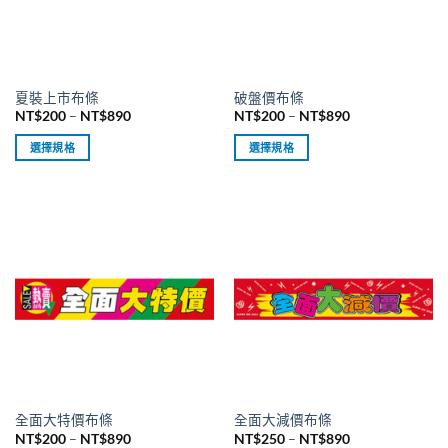
夏裝上市布條
破盤價布條
價
價
NT$
200
–
NT$
890
NT$
200
–
NT$
890
格
格
範
範
選擇規格
選擇規格
圍：
圍：
NT$200
NT$200
此
此
到
到
產
產
NT$890
NT$890
品
品
有
有
多
多
種
種
款
款
式。
式。
可
可
在
在
產
產
品
品
全面大特價布條
全面大減價布條
頁
頁
價
價
NT$
200
–
NT$
890
NT$
250
–
NT$
890
面
面