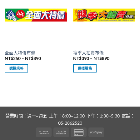
多
多
種
種
款
款
式。
式。
可
可
在
在
產
產
品
品
全面大特價布條
換季大拍賣布條
頁
頁
價
價
NT$
250
–
NT$
890
NT$
390
–
NT$
890
面
面
格
格
範
範
選
選
選擇規格
選擇規格
圍：
圍：
擇
擇
NT$250
NT$390
此
此
到
到
選
選
產
產
NT$890
NT$890
項
項
品
品
有
有
多
多
種
種
款
款
營業時間：週一~週五 上午：8:00~12:00 下午：1:30~5:30 電話：
式。
式。
05-2862520
可
可
Bank
Cash
Credit
Postepay
在
在
Transfer
On
Card