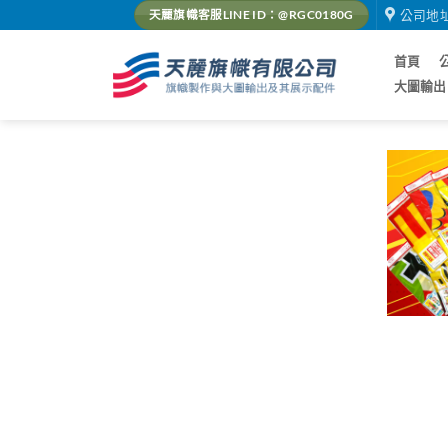
Skip
公司地
天麗旗幟客服LINE ID：@RGC0180G
to
content
首頁
大圖輸出