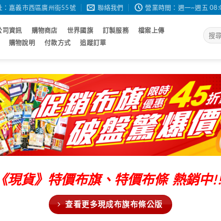
址：嘉義市西區廣州街55號
聯絡我們
營業時間：週一~週五 08:00 - 
公司資訊
購物商店
世界國旗
訂製服務
檔案上傳
搜
尋
購物說明
付款方式
追蹤訂單
關
鍵
字:
《現貨》特價布旗、特價布條 熱銷中!!
查看更多現成布旗布條公版