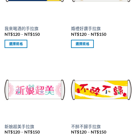
可
可
在
在
產
產
品
品
我來喝酒的手拉旗
婚禮好讚手拉旗
頁
頁
價
價
NT$
120
–
NT$
150
NT$
120
–
NT$
150
面
面
格
格
範
範
選
選
選擇規格
選擇規格
圍：
圍：
擇
擇
NT$120
NT$120
此
此
到
到
選
選
產
產
NT$150
NT$150
項
項
品
品
有
有
多
多
種
種
款
款
式。
式。
可
可
在
在
產
產
品
品
新娘超美手拉旗
不醉不歸手拉旗
頁
頁
價
價
NT$
120
–
NT$
150
NT$
120
–
NT$
150
面
面
格
格