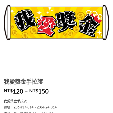
我愛獎金手拉旗
價
120
–
150
NT$
NT$
格
我愛獎金手拉旗
範
貨號：Z06H17-014、Z06H24-014
圍：