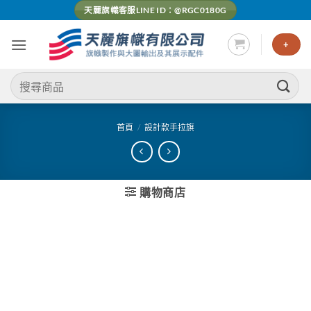
Skip
天麗旗幟客服LINE ID：@RGC0180G
to
content
+
搜
尋
關
鍵
首頁
/
設計款手拉旗
字:
購物商店