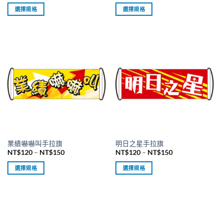
範
範
選
選
選擇規格
選擇規格
圍：
圍：
擇
擇
NT$120
NT$120
此
此
到
到
選
選
產
產
NT$150
NT$150
項
項
品
品
有
有
多
多
種
種
款
款
式。
式。
可
可
在
在
產
產
品
品
業績嚇嚇叫手拉旗
明日之星手拉旗
頁
頁
價
價
NT$
120
–
NT$
150
NT$
120
–
NT$
150
面
面
格
格
範
範
選
選
選擇規格
選擇規格
圍：
圍：
擇
擇
NT$120
NT$120
此
此
到
到
選
選
產
產
NT$150
NT$150
項
項
品
品
有
有
多
多