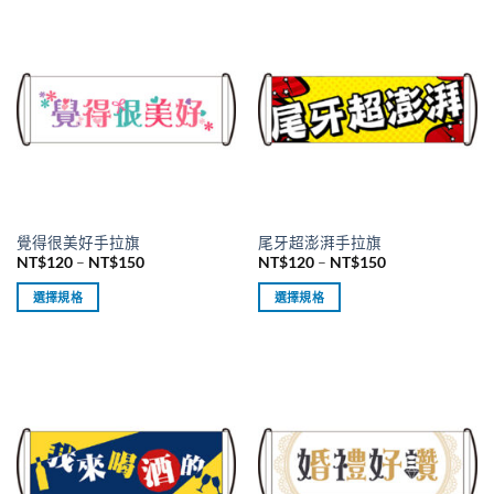
覺得很美好手拉旗
尾牙超澎湃手拉旗
價
價
NT$
120
–
NT$
150
NT$
120
–
NT$
150
格
格
範
範
選擇規格
選擇規格
圍：
圍：
NT$120
NT$120
此
此
到
到
產
產
NT$150
NT$150
品
品
有
有
多
多
種
種
款
款
式。
式。