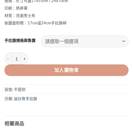
規格：尺寸可選17x55cm / 24x70cm
NT$120
到
印刷：熱昇華
NT$150
材質：亮面秀士布
依圖面附贈：17cm或24cm手拉旗桿
手拉旗規格與售價
我愛獎金手拉旗 數量
加入購物車
貨號:
不提供
分類:
設計款手拉旗
相關商品