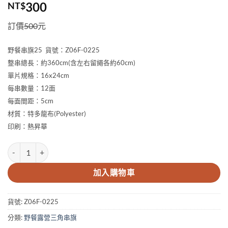
300
NT$
訂價
500
元
野餐串旗25 貨號：Z06F-0225
整串總長：約360cm(含左右留繩各約60cm)
單片規格：16x24cm
每串數量：12面
每面間距：5cm
材質：特多龍布(Polyester)
印刷：熱昇華
野餐串旗25 數量
加入購物車
貨號:
Z06F-0225
分類:
野餐露營三角串旗