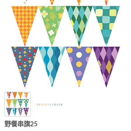
野餐串旗25