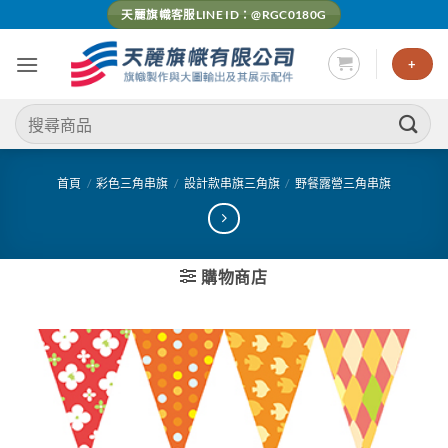
Skip
天麗旗幟客服LINE ID：@RGC0180G
to
content
+
搜
尋
關
鍵
首頁
/
彩色三角串旗
/
設計款串旗三角旗
/
野餐露營三角串旗
字:
購物商店