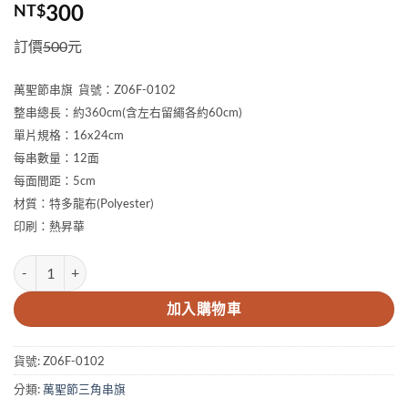
300
NT$
訂價
500
元
萬聖節串旗 貨號：Z06F-0102
整串總長：約360cm(含左右留繩各約60cm)
單片規格：16x24cm
每串數量：12面
每面間距：5cm
材質：特多龍布(Polyester)
印刷：熱昇華
萬聖節串旗01 數量
加入購物車
貨號:
Z06F-0102
分類:
萬聖節三角串旗