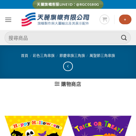
Skip
天麗旗幟客服LINE ID：@RGC0180G
to
content
+
搜
尋
關
鍵
首頁
/
彩色三角串旗
/
節慶串旗三角旗
/
萬聖節三角串旗
字:
購物商店