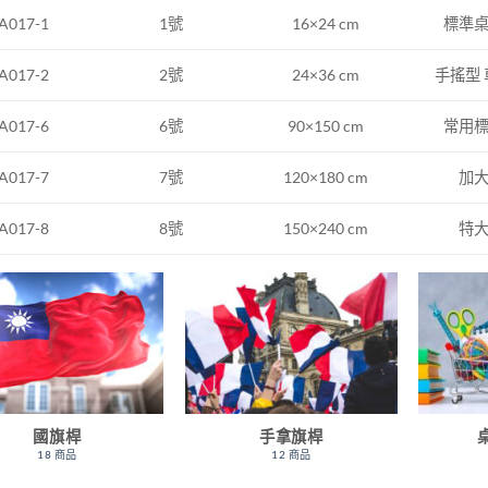
1號
16×24 cm
標準
A017-1
2號
24×36 cm
手搖型
A017-2
A017-6
6號
90×150 cm
常用
A017-7
7號
120×180 cm
加
A017-8
8號
150×240 cm
特
國旗桿
手拿旗桿
18 商品
12 商品