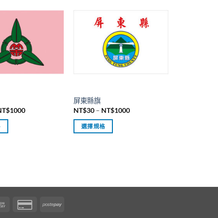
品
有
多
種
款
式。
可
在
產
屏東縣旗
品
價
價
NT$
1000
NT$
30
–
NT$
1000
頁
格
格
範
範
面
格
選擇規格
圍：
圍：
NT$30
NT$30
選
此
到
到
擇
產
NT$1000
NT$1000
選
品
項
有
多
種
Cash
Credit
Postepay
款
er
On
Card
式。