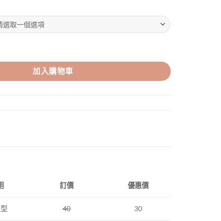
加入購物車
用
訂價
優惠價
上型
40
30