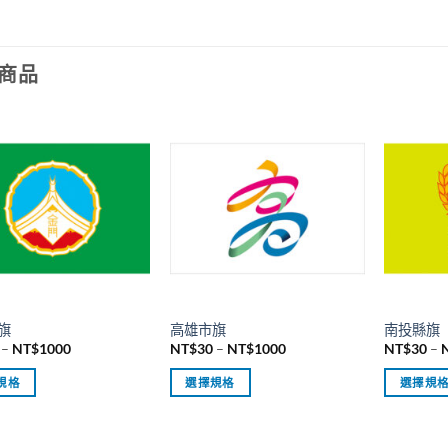
商品
旗
高雄市旗
南投縣旗
價
價
–
NT$
1000
NT$
30
–
NT$
1000
NT$
30
–
格
格
範
範
規格
選擇規格
選擇規
圍：
圍：
NT$30
NT$30
此
此
到
到
產
產
NT$1000
NT$1000