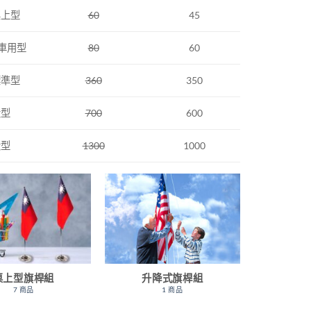
桌上型
60
45
 車用型
80
60
標準型
360
350
大型
700
600
大型
1300
1000
桌上型旗桿組
升降式旗桿組
7 商品
1 商品