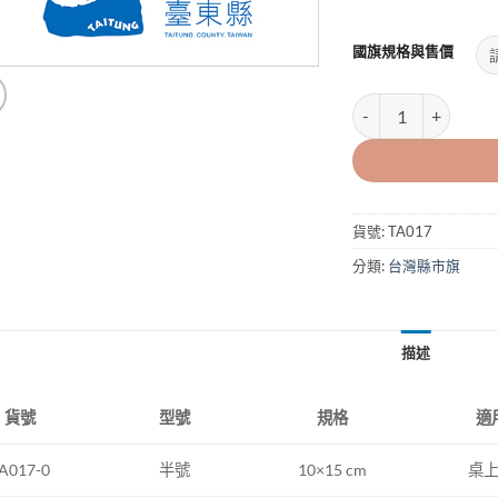
國旗規格與售價
台東縣旗 數量
貨號:
TA017
分類:
台灣縣市旗
描述
型號
規格
適
貨號
半號
10×15 cm
桌
A017-0