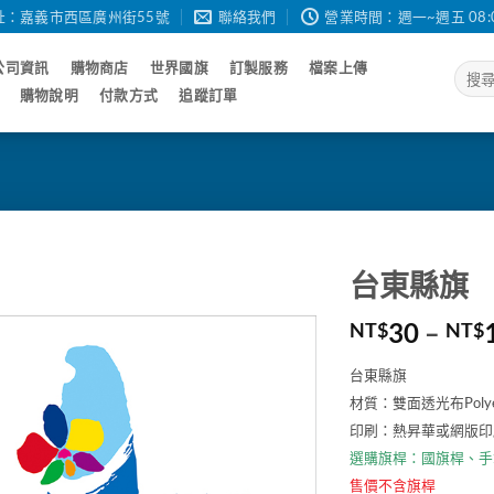
址：嘉義市西區廣州街55號
聯絡我們
營業時間：週一~週五 08:00 - 
公司資訊
購物商店
世界國旗
訂製服務
檔案上傳
搜
尋
購物說明
付款方式
追蹤訂單
關
鍵
字:
台東縣旗
30
–
NT$
NT$
台東縣旗
材質：雙面透光布Poly
印刷：熱昇華或網版印
選購旗桿：
國旗桿
、
手
售價不含旗桿