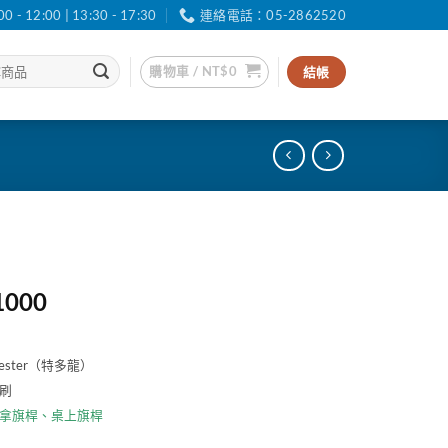
12:00 | 13:30 - 17:30
連絡電話：05-2862520
購物車 /
NT$
0
結帳
價
1000
格
範
ester（特多龍）
圍：
刷
NT$30
到
拿旗桿
、
桌上旗桿
NT$1000