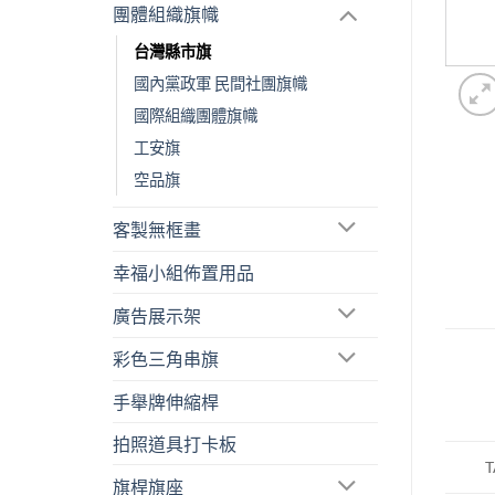
團體組織旗幟
台灣縣市旗
國內黨政軍 民間社團旗幟
國際組織團體旗幟
工安旗
空品旗
客製無框畫
幸福小組佈置用品
廣告展示架
彩色三角串旗
手舉牌伸縮桿
拍照道具打卡板
T
旗桿旗座