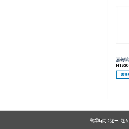
品
有
多
種
款
式。
可
在
產
嘉義縣
品
NT$
30
頁
面
選擇
選
此
擇
產
選
品
項
有
多
種
營業時間：週一~週五 上午：
款
式。