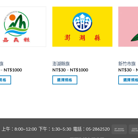
品
品
有
有
多
多
種
種
款
款
式。
式。
可
可
在
在
產
產
旗
澎湖縣旗
新竹市旗
品
品
價
價
–
NT$
1000
NT$
30
–
NT$
1000
NT$
30
–
頁
頁
格
格
範
範
面
面
規格
選擇規格
選擇規
圍：
圍：
NT$30
NT$30
選
選
此
此
到
到
擇
擇
產
產
NT$1000
NT$1000
選
選
品
品
項
項
有
有
多
多
種
種
Bank
8:00~12:00 下午：1:30~5:30 電話：05-2862520
款
款
Transf
式。
式。