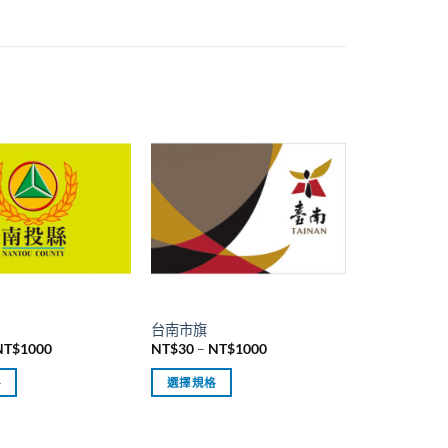
台南市旗
價
價
NT$
1000
NT$
30
–
NT$
1000
格
格
範
範
格
選擇規格
圍：
圍：
NT$30
NT$30
此
到
到
產
NT$1000
NT$1000