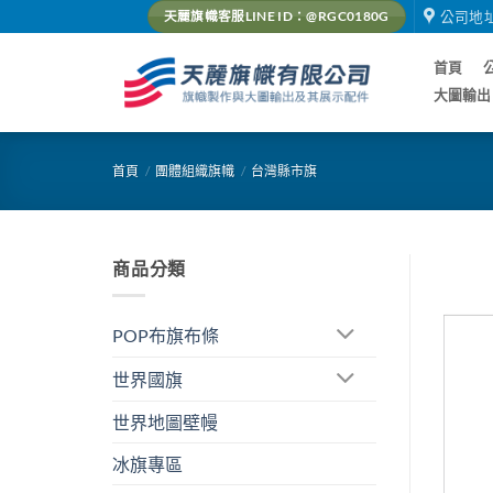
Skip
公司地
天麗旗幟客服LINE ID：@RGC0180G
to
content
首頁
大圖輸出
首頁
/
團體組織旗幟
/
台灣縣市旗
商品分類
POP布旗布條
世界國旗
世界地圖壁幔
冰旗專區