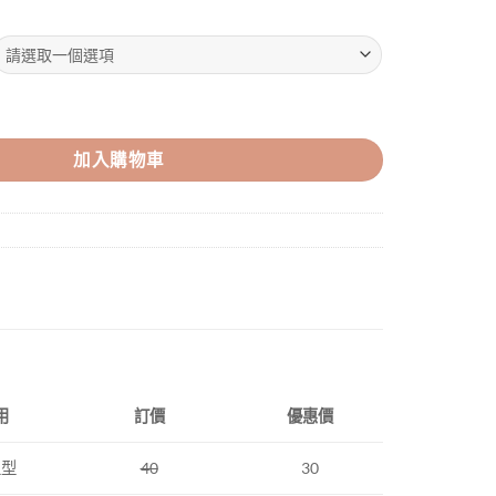
加入購物車
用
訂價
優惠價
上型
40
30