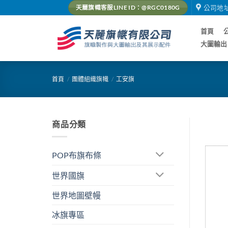
Skip
公司地
天麗旗幟客服LINE ID：@RGC0180G
to
content
首頁
大圖輸出
首頁
/
團體組織旗幟
/
工安旗
商品分類
POP布旗布條
世界國旗
世界地圖壁幔
冰旗專區