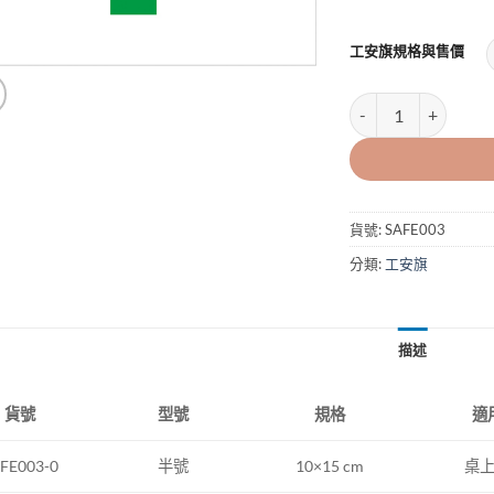
工安旗規格與售價
工安旗03 數量
貨號:
SAFE003
分類:
工安旗
描述
型號
規格
適
貨號
半號
10×15 cm
桌
FE003-0