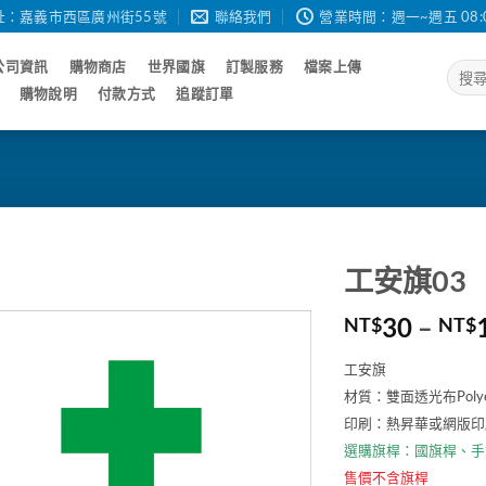
址：嘉義市西區廣州街55號
聯絡我們
營業時間：週一~週五 08:00 - 
公司資訊
購物商店
世界國旗
訂製服務
檔案上傳
搜
尋
購物說明
付款方式
追蹤訂單
關
鍵
字:
工安旗03
30
–
NT$
NT$
工安旗
材質：雙面透光布Poly
印刷：熱昇華或網版印
選購旗桿：
國旗桿
、
手
售價不含旗桿