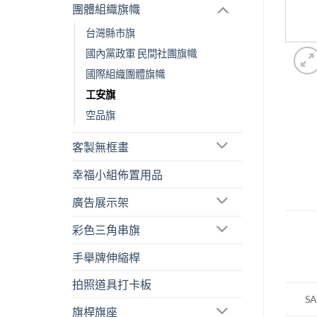
團體組織旗幟
台灣縣市旗
國內黨政軍 民間社團旗幟
國際組織團體旗幟
工安旗
空品旗
客製無框畫
幸福小組佈置用品
廣告展示架
彩色三角串旗
手舉牌伸縮桿
拍照道具打卡板
SA
旗桿旗座