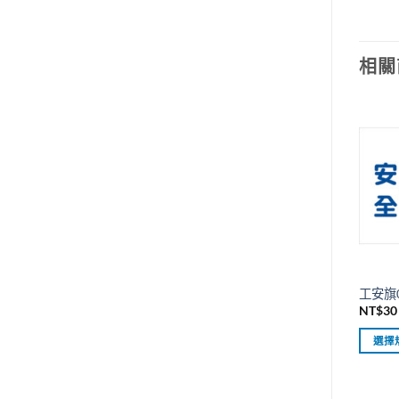
相關
工安旗
NT$
30
選擇
此
產