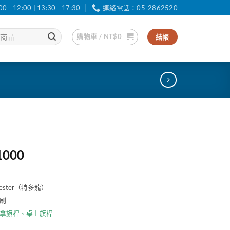
12:00 | 13:30 - 17:30
連絡電話：05-2862520
購物車 /
NT$
0
結帳
價
1000
格
範
ester（特多龍）
圍：
刷
NT$30
到
拿旗桿
、
桌上旗桿
NT$1000