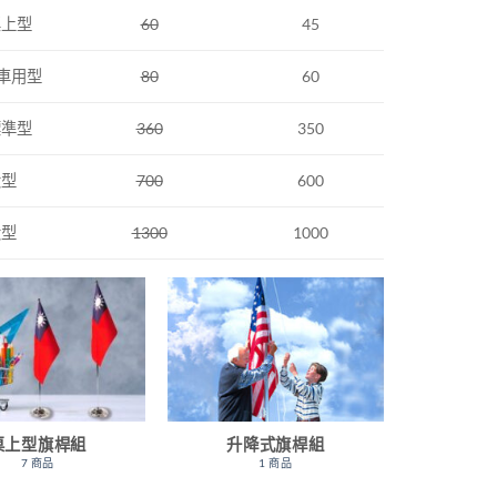
桌上型
60
45
 車用型
80
60
標準型
360
350
大型
700
600
大型
1300
1000
桌上型旗桿組
升降式旗桿組
7 商品
1 商品