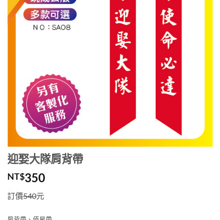
迎娶大隊肩背帶
350
NT$
訂價
540
元
肩背帶、值星帶