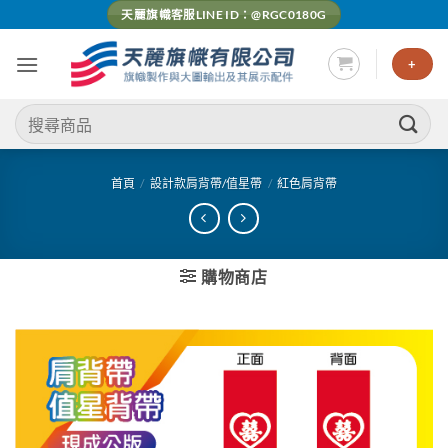
Skip
天麗旗幟客服LINE ID：@RGC0180G
to
content
+
搜
尋
關
鍵
首頁
/
設計款肩背帶/值星帶
/
紅色肩背帶
字:
購物商店