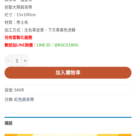
迎娶大隊肩背帶
尺寸：15x100cm
材質：秀士布
加工方式：左右車金蔥、下方車黃色流蘇
另有客製化服務
歡迎加LINE詢價：
LINE ID：@RGC0180G
迎娶大隊肩背帶 數量
加入購物車
貨號:
SA08
分類:
紅色肩背帶
描述