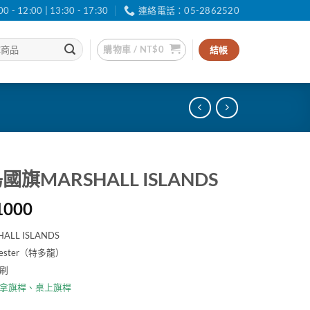
12:00 | 13:30 - 17:30
連絡電話：05-2862520
購物車 /
NT$
0
結帳
旗MARSHALL ISLANDS
價
1000
格
LL ISLANDS
範
ester（特多龍）
圍：
刷
NT$30
到
拿旗桿
、
桌上旗桿
NT$1000