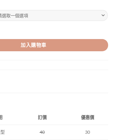
ALL ISLANDS 數量
加入購物車
用
訂價
優惠價
上型
40
30