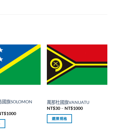
國旗SOLOMON
萬那杜國旗VANUATU
價
NT$
30
–
NT$
1000
格
價
NT$
1000
範
格
選擇規格
圍：
範
格
NT$30
圍：
此
到
NT$30
產
NT$1000
到