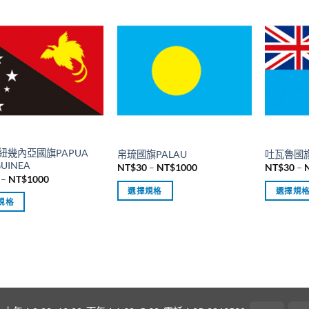
品
品
有
有
多
多
種
種
款
款
式。
式。
可
可
在
在
產
產
品
紐幾內亞國旗PAPUA
帛琉國旗PALAU
吐瓦魯國旗
品
頁
UINEA
價
NT$
30
–
NT$
1000
NT$
30
–
頁
格
價
面
–
NT$
1000
範
格
面
選擇規格
選擇規
選
圍：
範
規格
NT$30
選
圍：
此
此
擇
到
NT$30
擇
產
產
NT$1000
選
到
NT$1000
選
品
品
項
項
有
有
多
多
種
種
款
款