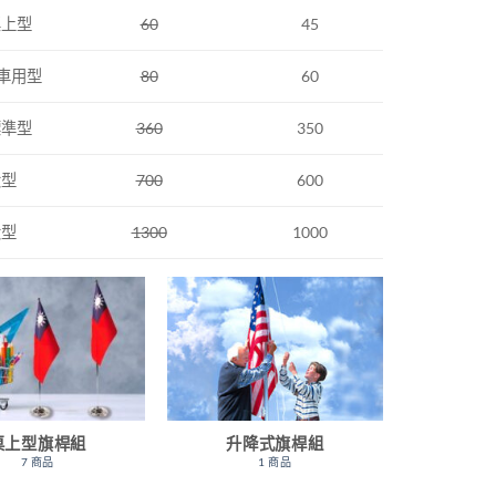
桌上型
60
45
 車用型
80
60
標準型
360
350
大型
700
600
大型
1300
1000
桌上型旗桿組
升降式旗桿組
7 商品
1 商品