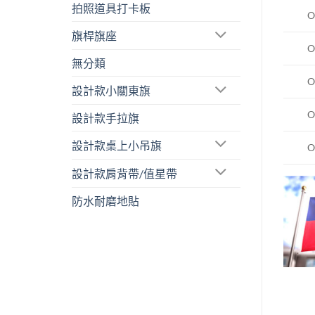
拍照道具打卡板
O
旗桿旗座
O
無分類
O
設計款小關東旗
O
設計款手拉旗
設計款桌上小吊旗
O
設計款肩背帶/值星帶
防水耐磨地貼