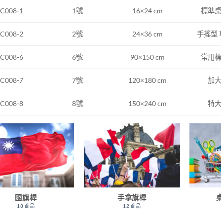
1號
16×24 cm
標準
C008-1
2號
24×36 cm
手搖型
C008-2
C008-6
6號
90×150 cm
常用
C008-7
7號
120×180 cm
加
C008-8
8號
150×240 cm
特
國旗桿
手拿旗桿
18 商品
12 商品