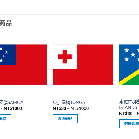
商品
索羅門群島
國旗SAMOA
東加國旗TONGA
ISLANDS
價
價
–
NT$
1000
NT$
30
–
NT$
1000
格
格
NT$
30
–
範
範
規格
選擇規格
圍：
圍：
選擇規
NT$30
NT$30
此
到
到
此
產
NT$1000
NT$1000
產