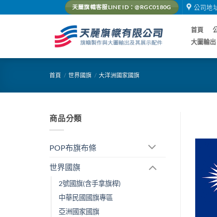
Skip
公司地
天麗旗幟客服LINE ID：@RGC0180G
to
content
首頁
大圖輸出
首頁
/
世界國旗
/
大洋洲國家國旗
商品分類
POP布旗布條
世界國旗
2號國旗(含手拿旗桿)
中華民國國旗專區
亞洲國家國旗