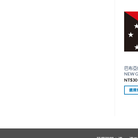
品
有
多
種
款
式。
可
在
產
品
巴布亞
頁
NEW G
面
NT$
30
選
選擇
擇
此
選
產
項
品
有
多
種