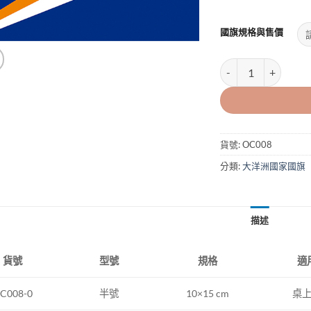
國旗規格與售價
馬紹爾群島國旗MARSH
貨號:
OC008
分類:
大洋洲國家國旗
描述
型號
規格
適
貨號
半號
10×15 cm
桌
C008-0