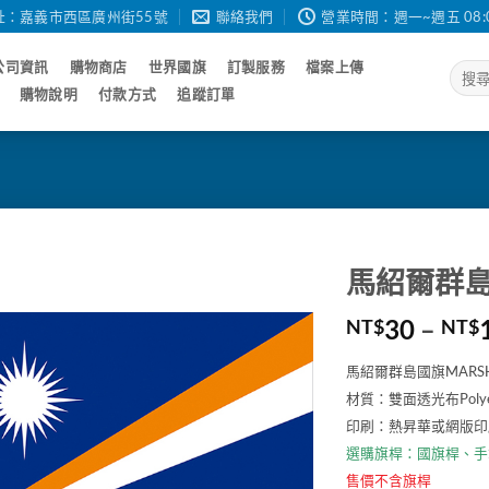
址：嘉義市西區廣州街55號
聯絡我們
營業時間：週一~週五 08:00 - 
公司資訊
購物商店
世界國旗
訂製服務
檔案上傳
搜
尋
購物說明
付款方式
追蹤訂單
關
鍵
字:
馬紹爾群島國
30
–
NT$
NT$
馬紹爾群島國旗MARSHA
材質：雙面透光布Poly
印刷：熱昇華或網版印
選購旗桿：
國旗桿
、
手
售價不含旗桿