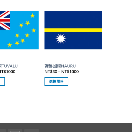
NT$1000
品
有
多
種
款
式。
可
在
產
品
TUVALU
諾魯國旗NAURU
頁
價
價
NT$
1000
NT$
30
–
NT$
1000
格
格
面
範
範
格
選擇規格
選
圍：
圍：
NT$30
NT$30
此
擇
到
到
產
NT$1000
NT$1000
選
品
項
有
多
種
款