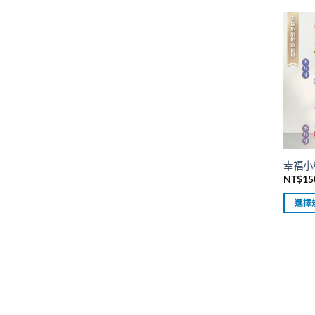
幸福小
NT$
15
選擇
此
產
品
有
多
種