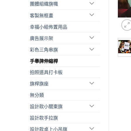
團體組織旗幟
客製無框畫
幸福小組佈置用品
廣告展示架
彩色三角串旗
手舉牌伸縮桿
拍照道具打卡板
旗桿旗座
無分類
設計款小關東旗
設計款手拉旗
設計款桌上小吊旗