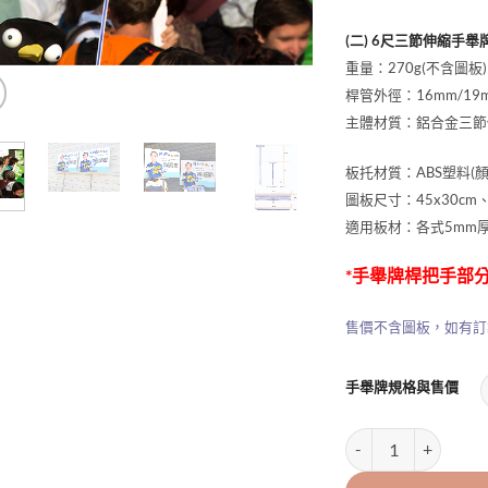
(二) 6尺三節伸縮手舉牌
重量：270g(不含圖板)
桿管外徑：16mm/19m
主體材質：鋁合金三節
板托材質：ABS塑料(
圖板尺寸：45x30cm、
適用板材：各式5mm
*手舉牌桿把手部分
售價不含圖板，如有訂
手舉牌規格與售價
手舉牌伸縮桿 數量