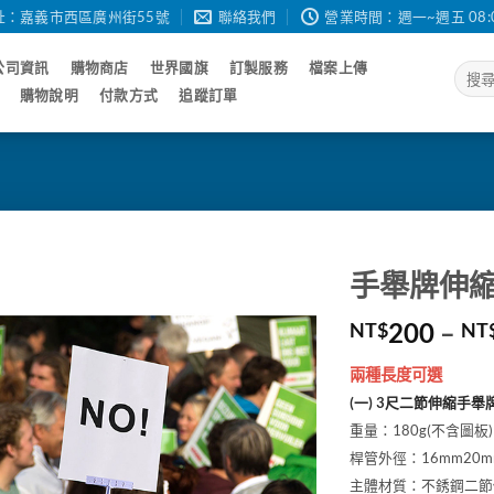
址：嘉義市西區廣州街55號
聯絡我們
營業時間：週一~週五 08:00 - 
公司資訊
購物商店
世界國旗
訂製服務
檔案上傳
搜
尋
購物說明
付款方式
追蹤訂單
關
鍵
字:
手舉牌伸
200
–
NT$
NT
兩種長度可選
(一) 3尺二節伸縮手舉牌
重量：180g(不含圖板)
桿管外徑：16mm20m
主體材質：不銹鋼二節