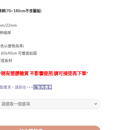
桿(70~180cm不含圖板)
m/22mm
伸縮桿
顏色以實物為準)
60x40cm 可雙面貼圖
厚度板材
稍有塑膠雜質 不影響使用 請可接受再下單*
製需求，請前往>>>
訂製詢價單