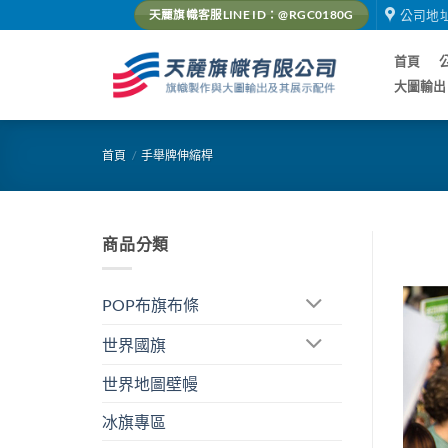
Skip
公司地
天麗旗幟客服LINE ID：@RGC0180G
to
content
首頁
大圖輸出
首頁
/
手舉牌伸縮桿
商品分類
POP布旗布條
世界國旗
世界地圖壁幔
冰旗專區