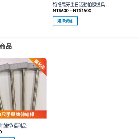
婚禮尾牙生日活動拍照道具
價
NT$
600
–
NT$
1500
格
範
選擇規格
圍：
NT$600
此
到
產
NT$1500
品
商品
有
多
種
款
式。
可
在
產
品
頁
面
伸縮桿(福利品)
選
0
擇