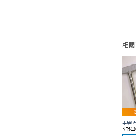
款
式。
可
在
產
品
頁
相關
面
選
擇
選
項
手舉牌
NT$
12