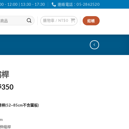
12:00 | 13:30 - 17:30
連絡電話：05-2862520
購物車 /
NT$
0
結帳
縮桿
價
350
$
格
範
桿(52~85cm不含圖板)
圍：
NT$200
到
m
NT$350
伸縮桿