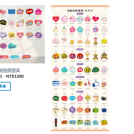
組拍照道具
價
0
–
NT$
1200
格
範
規格
圍：
NT$150
到
NT$1200