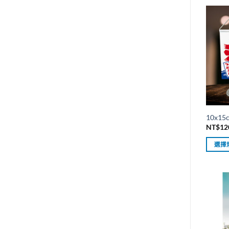
10x1
NT$
12
選擇
此
產
品
有
多
種
款