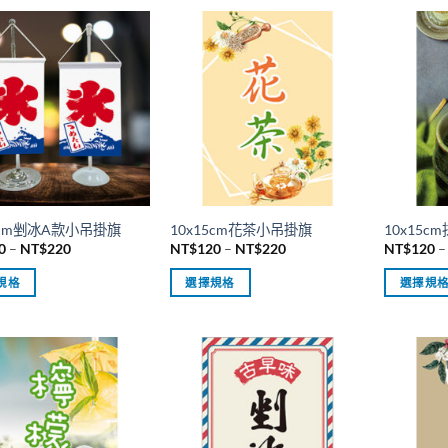
5cm剉冰A款小吊掛旗
10x15cm花茶小吊掛旗
10x15
價
價
0
–
NT$
220
NT$
120
–
NT$
220
NT$
120
–
格
格
範
範
規格
選擇規格
選擇規
圍：
圍：
NT$120
NT$120
此
此
到
到
產
產
NT$220
NT$220
品
品
有
有
多
多
種
種
款
款