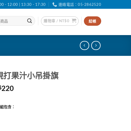
12:00 | 13:30 - 17:30
連絡電話：05-2862520
購物車 /
NT$
0
結帳
cm現打果汁小吊掛旗
價
220
$
格
範
整組包含：
圍：
NT$120
到
NT$220