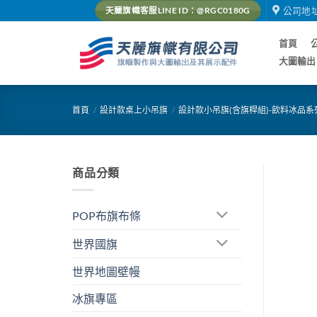
Skip
公司地
天麗旗幟客服LINE ID：@RGC0180G
to
content
首頁
大圖輸出
首頁
/
設計款桌上小吊旗
/
設計款小吊旗(含旗桿組)-飲料冰品系
商品分類
POP布旗布條
世界國旗
世界地圖壁幔
冰旗專區