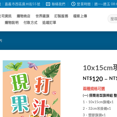
址：嘉義市西區廣州街55號
聯絡我們
營業時間：週一~週五 08:00 - 
公司資訊
購物商店
世界國旗
訂製服務
檔案上傳
搜
尋
購物說明
付款方式
追蹤訂單
關
鍵
字:
列
10x15
120
–
NT$
NT
兩種規格可選
(一) 搭簡易型旗桿組 
1、10x15cm旗幟x1
2、32cm吊掛繩x1
3、塑膠旗頭x1