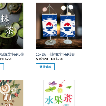
cm抹茶B款小吊掛旗
10x15cm剉冰B款小吊掛旗
價
價
NT$
220
NT$
120
–
NT$
220
格
格
範
範
格
選擇規格
圍：
圍：
NT$120
NT$120
此
到
到
產
NT$220
NT$220
品
有
多
種
款