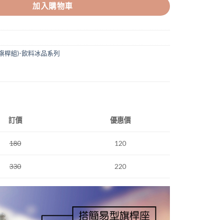
加入購物車
旗桿組)-飲料冰品系列
訂價
優惠價
180
120
330
220