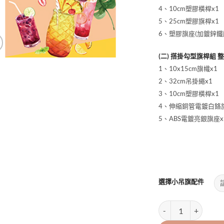
4、10cm塑膠橫桿x1
5、25cm塑膠旗桿x1
6、塑膠旗座(加鍍鋅鐵配
(二) 搭掛勾型旗桿組 
1、10x15cm旗幟x1
2、32cm吊掛繩x1
3、10cm塑膠橫桿x1
4、伸縮銅管電鍍白鉻旗
5、ABS電鍍亮銀旗座x
.
選擇小吊旗配件
10x15cm現打果汁