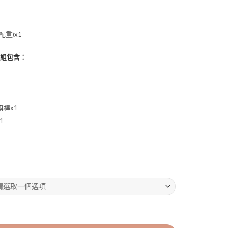
重)x1
整組包含：
桿x1
1
小吊掛旗 數量