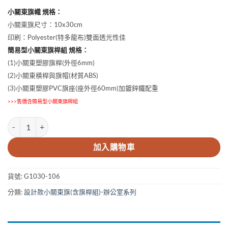
小關東旗幟 規格：
小關東旗尺寸：10x30cm
印刷：Polyester(特多龍布)雙面透光性佳
簡易型小關東旗桿組 規格：
(1)小關東塑膠旗桿(外徑6mm)
(2)小關東橫桿與旗帽(材質ABS)
(3)小關東塑膠PVC旗座(座外徑60mm)加鍍鋅鐵配重
>>>售價含簡易型小關東旗桿組
10x30cm請上二樓小關東旗 數量
加入購物車
貨號:
G1030-106
分類:
設計款小關東旗(含旗桿組)-辦公室系列