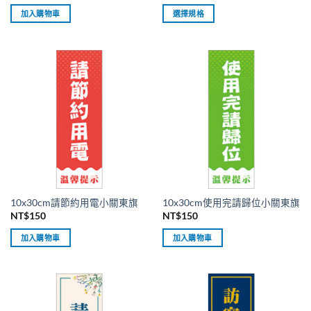
加入購物車
選擇規格
此
產
品
有
多
種
款
式。
可
在
產
品
10x30cm請節約用電小關東旗
10x30cm使用完請歸位小關東旗
頁
NT$
150
NT$
150
面
選
加入購物車
加入購物車
擇
選
項