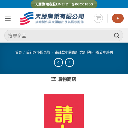
Skip
天麗旗幟客服LINE ID：@RGC0180G
to
content
+
搜
尋
關
鍵
首頁
/
設計款小關東旗
/
設計款小關東旗(含旗桿組)-辦公室系列
字:
購物商店