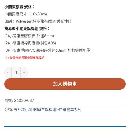
小關東旗幟 規格：
小關東旗尺寸：10x30cm
印刷：Polyester(特多龍布)雙面透光性佳
簡易型小關東旗桿組 規格：
(1)小關東塑膠旗桿(外徑6mm)
(2)小關東橫桿與旗帽(材質ABS)
(3)小關東塑膠PVC旗座(座外徑60mm)加鍍鋅鐵配重
>>>售價含簡易型小關東旗桿組
10x30cm錄影監視中小關東旗 數量
加入購物車
貨號:
G1030-087
分類:
設計款小關東旗(含旗桿組)-店鋪營業系列