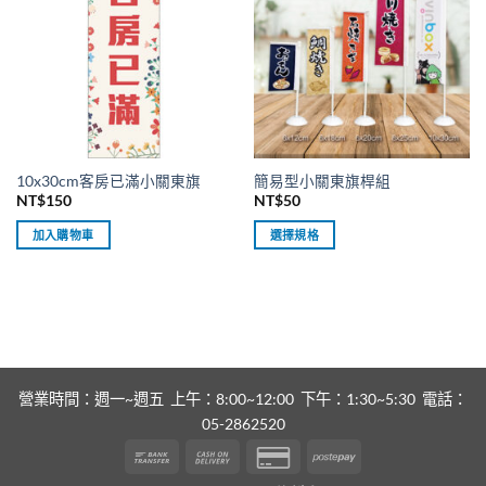
10x30cm客房已滿小關東旗
簡易型小關東旗桿組
NT$
150
NT$
50
加入購物車
選擇規格
此
產
品
有
多
種
款
營業時間：週一~週五 上午：8:00~12:00 下午：1:30~5:30 電話：
式。
05-2862520
可
Bank
Cash
Credit
Postepay
在
Transfer
On
Card