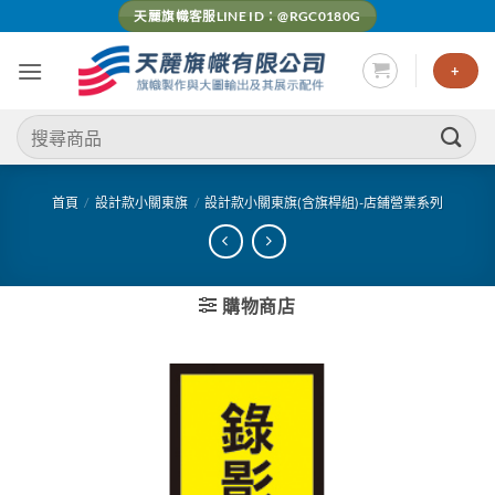
Skip
天麗旗幟客服LINE ID：@RGC0180G
to
content
+
搜
尋
關
鍵
首頁
/
設計款小關東旗
/
設計款小關東旗(含旗桿組)-店鋪營業系列
字:
購物商店