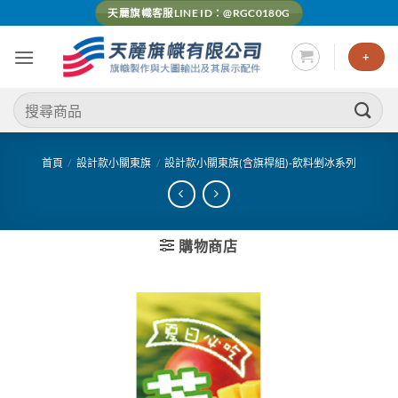
Skip
天麗旗幟客服LINE ID：@RGC0180G
to
content
+
搜
尋
關
鍵
首頁
/
設計款小關東旗
/
設計款小關東旗(含旗桿組)-飲料剉冰系列
字:
購物商店