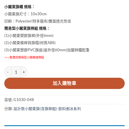
小關東旗幟 規格：
小關東旗尺寸：10x30cm
印刷：Polyester(特多龍布)雙面透光性佳
簡易型小關東旗桿組 規格：
(1)小關東塑膠旗桿(外徑6mm)
(2)小關東橫桿與旗帽(材質ABS)
(3)小關東塑膠PVC旗座(座外徑60mm)加鍍鋅鐵配重
>>>售價含簡易型小關東旗桿組
10x30cm芒果冰小關東旗 數量
加入購物車
貨號:
G1030-048
分類:
設計款小關東旗(含旗桿組)-飲料剉冰系列