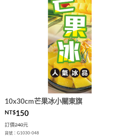
10x30cm芒果冰小關東旗
150
NT$
訂價
240
元
貨號：G1030-048