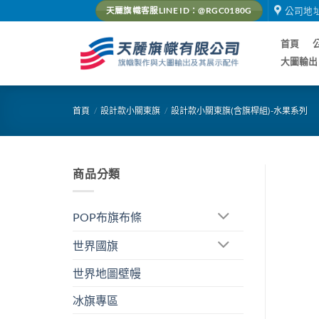
Skip
公司地
天麗旗幟客服LINE ID：@RGC0180G
to
content
首頁
大圖輸出
首頁
/
設計款小關東旗
/
設計款小關東旗(含旗桿組)-水果系列
商品分類
POP布旗布條
世界國旗
世界地圖壁幔
冰旗專區