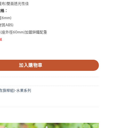
特多龍布)雙面透光性佳
規格：
6mm)
質ABS)
座(座外徑60mm)加鍍鋅鐵配重
組
旗 數量
加入購物車
含旗桿組)-水果系列