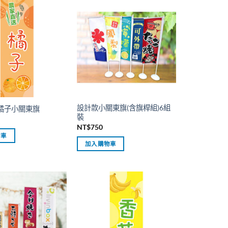
設計款小關東旗(含旗桿組)6組
cm橘子小關東旗
裝
NT$
750
物車
加入購物車