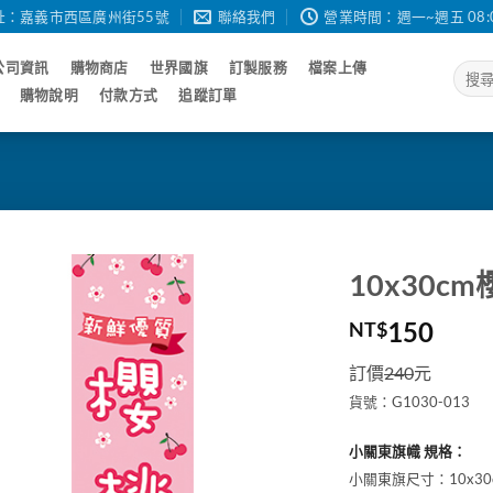
址：嘉義市西區廣州街55號
聯絡我們
營業時間：週一~週五 08:00 - 
公司資訊
購物商店
世界國旗
訂製服務
檔案上傳
搜
尋
購物說明
付款方式
追蹤訂單
關
鍵
字:
10x30c
150
NT$
訂價
240
元
貨號：G1030-013
小關東旗幟 規格：
小關東旗尺寸：10x30