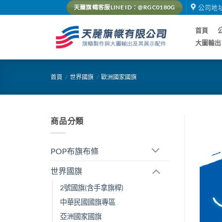
Skip
公司地
天麗旗幟客服LINE ID：@RGC0180G
to
content
首頁
大圖輸出
首頁
/
世界國旗
/
歐洲國家國旗
商品分類
POP布旗布條
世界國旗
2號國旗(含手拿旗桿)
中華民國國旗專區
亞洲國家國旗