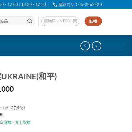
12:00 | 13:30 - 17:30
連絡電話：05-2862520
購物車 /
NT$
0
結帳
KRAINE(和平)
價
1000
格
範
ester（特多龍）
圍：
刷
NT$30
到
拿旗桿
、
桌上旗桿
NT$1000