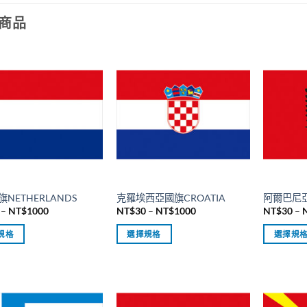
NT$1000
品
商品
有
多
種
款
式。
可
在
產
品
頁
面
NETHERLANDS
克羅埃西亞國旗CROATIA
阿爾巴尼亞
選
價
價
–
NT$
1000
NT$
30
–
NT$
1000
NT$
30
–
格
格
擇
範
範
規格
選擇規格
選擇規
選
圍：
圍：
NT$30
NT$30
此
此
項
到
到
產
產
NT$1000
NT$1000
品
品
有
有