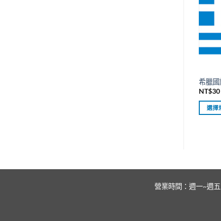
多
種
款
式。
可
在
產
希臘國旗
品
NT$
30
頁
面
選擇
選
此
擇
產
選
品
項
有
多
種
營業時間：週一~週五 上午：
款
式。
可