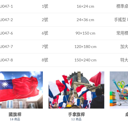
1號
16×24 cm
標準
U047-1
2號
24×36 cm
手搖型
U047-2
U047-6
6號
90×150 cm
常用
U047-7
7號
120×180 cm
加
U047-8
8號
150×240 cm
特
國旗桿
手拿旗桿
18 商品
12 商品