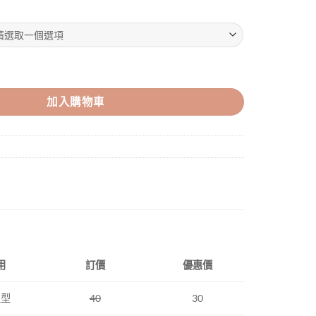
(和平) 數量
加入購物車
用
訂價
優惠價
上型
40
30