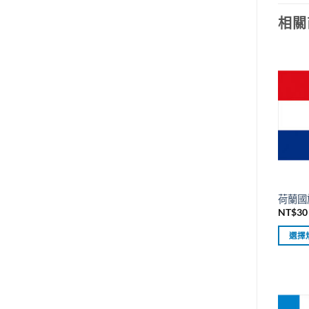
品
有
相關
多
種
款
式。
可
在
產
品
頁
面
選
荷蘭國旗
擇
NT$
30
選
選擇
項
此
產
品
有