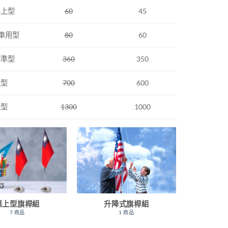
桌上型
60
45
 車用型
80
60
標準型
360
350
大型
700
600
大型
1300
1000
桌上型旗桿組
升降式旗桿組
7 商品
1 商品