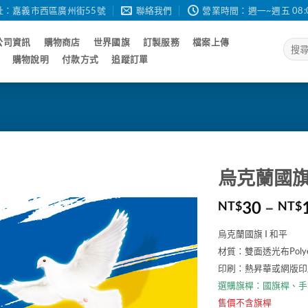
址：嘉義市西區廣州街55號
聯絡我們
營業時間：週一~週五 08:00 - 
公司資訊
購物商店
世界國旗
訂製服務
檔案上傳
搜
尋
購物說明
付款方式
追蹤訂單
關
鍵
字:
烏克蘭國旗U
30
–
NT$
NT$
烏克蘭國旗 I 和平
材質：雙面透光布Poly
印刷：熱昇華或網版印
選購旗桿：
國旗桿
、
手
售價不含旗桿