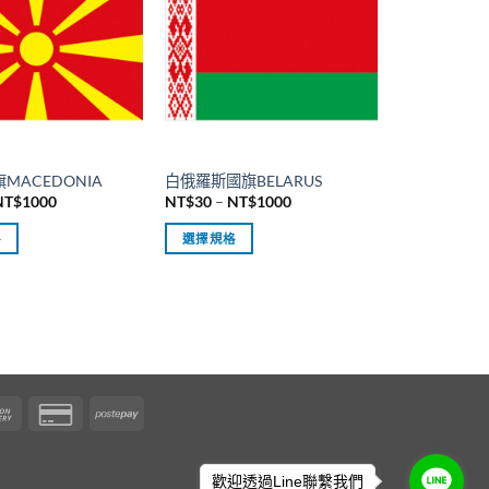
多
種
款
式。
可
在
產
MACEDONIA
白俄羅斯國旗BELARUS
品
價
價
NT$
1000
NT$
30
–
NT$
1000
頁
格
格
範
範
面
格
選擇規格
圍：
圍：
NT$30
NT$30
選
此
到
到
擇
產
NT$1000
NT$1000
選
品
項
有
多
種
Cash
Credit
Postepay
款
er
On
Card
式。
Delivery
2
可
歡迎透過Line聯繫我們