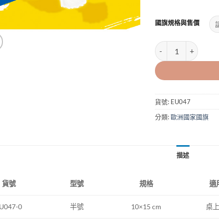
國旗規格與售價
烏克蘭國旗UKRAINE
貨號:
EU047
分類:
歐洲國家國旗
描述
型號
規格
適
貨號
半號
10×15 cm
桌
U047-0