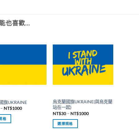
能也喜歡…
烏克蘭國旗UKRAINE(與烏克蘭
旗UKRAINE
站在一起)
價
–
NT$
1000
格
價
NT$
30
–
NT$
1000
範
格
規格
圍：
範
選擇規格
NT$30
圍：
到
NT$30
此
NT$1000
到
產