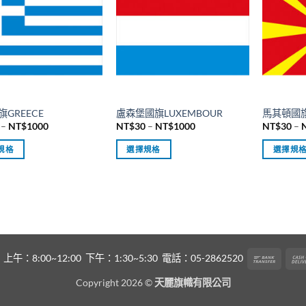
多
多
種
種
款
款
式。
式。
可
可
在
在
產
產
GREECE
盧森堡國旗LUXEMBOUR
馬其頓國旗
品
品
價
價
–
NT$
1000
NT$
30
–
NT$
1000
NT$
30
–
頁
頁
格
格
範
範
面
面
規格
選擇規格
選擇規
圍：
圍：
NT$30
NT$30
選
選
此
此
到
到
擇
擇
產
產
NT$1000
NT$1000
選
選
品
品
項
項
有
有
多
多
種
種
Bank
8:00~12:00 下午：1:30~5:30 電話：05-2862520
款
款
Transf
式。
式。
Copyright 2026 ©
天麗旗幟有限公司
可
可