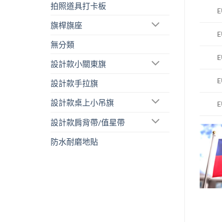
拍照道具打卡板
E
旗桿旗座
E
無分類
E
設計款小關東旗
E
設計款手拉旗
設計款桌上小吊旗
E
設計款肩背帶/值星帶
防水耐磨地貼