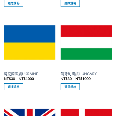
範
範
選擇規格
選擇規格
圍：
圍：
NT$30
NT$30
此
此
到
到
產
產
NT$1000
NT$1000
品
品
有
有
多
多
種
種
款
款
式。
式。
可
可
在
在
產
產
品
品
烏克蘭國旗UKRAINE
匈牙利國旗HUNGARY
頁
頁
價
價
NT$
30
–
NT$
1000
NT$
30
–
NT$
1000
面
面
格
格
範
範
選
選
選擇規格
選擇規格
圍：
圍：
擇
擇
NT$30
NT$30
此
此
到
到
選
選
產
產
NT$1000
NT$1000
項
項
品
品
有
有
多
多