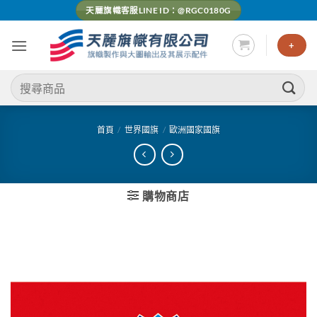
Skip
天麗旗幟客服LINE ID：@RGC0180G
to
content
+
搜
尋
關
鍵
首頁
/
世界國旗
/
歐洲國家國旗
字:
購物商店