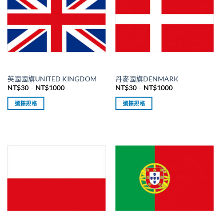
種
種
款
款
式。
式。
可
可
在
在
產
產
品
品
英國國旗UNITED KINGDOM
丹麥國旗DENMARK
頁
頁
價
價
NT$
30
–
NT$
1000
NT$
30
–
NT$
1000
面
面
格
格
範
範
選
選
選擇規格
選擇規格
圍：
圍：
擇
擇
NT$30
NT$30
此
此
到
到
選
選
產
產
NT$1000
NT$1000
項
項
品
品
有
有
多
多
種
種
款
款
式。
式。
可
可
在
在
產
產