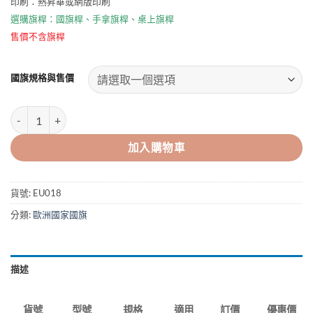
印刷：熱昇華或網版印刷
NT$30
到
選購旗桿：
國旗桿
、
手拿旗桿
、
桌上旗桿
NT$1000
售價不含旗桿
國旗規格與售價
克羅埃西亞國旗CROATIA 數量
加入購物車
貨號:
EU018
分類:
歐洲國家國旗
描述
型號
規格
適用
訂價
優惠價
貨號