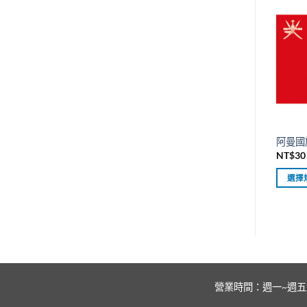
品
有
多
種
款
式。
可
在
產
阿曼國
品
NT$
30
頁
面
選擇
選
此
擇
產
選
品
項
有
多
種
營業時間：週一~週五 上午：
款
式。