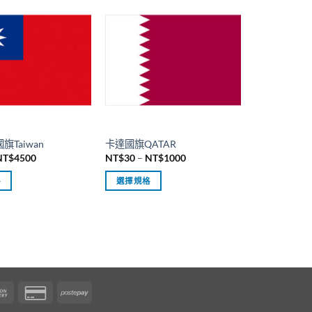
品
有
多
種
款
式。
可
在
產
Taiwan
卡達國旗QATAR
品
價
價
NT$
4500
NT$
30
–
NT$
1000
頁
格
格
範
範
面
格
選擇規格
圍：
圍：
NT$30
NT$30
選
此
到
到
擇
產
NT$4500
NT$1000
選
品
項
有
多
種
Cash
Credit
Postepay
款
er
On
Card
式。