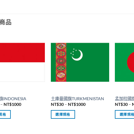
商品
INDONESIA
土庫曼國旗TURKMENISTAN
孟加拉國旗
價
價
–
NT$
1000
NT$
30
–
NT$
1000
NT$
30
–
格
格
範
範
規格
選擇規格
選擇規
圍：
圍：
NT$30
NT$30
此
此
到
到
產
產
NT$1000
NT$1000