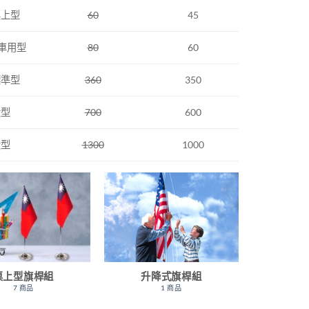
桌上型
60
45
 車用型
80
60
標準型
360
350
大型
700
600
大型
1300
1000
桌上型旗桿組
升降式旗桿組
7 商品
1 商品