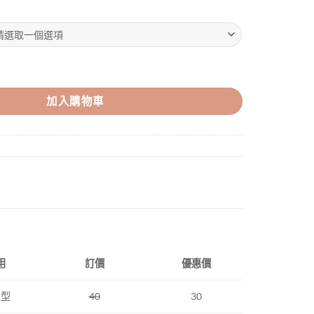
數量
加入購物車
用
訂價
優惠價
上型
40
30