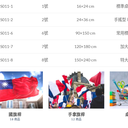
1號
16×24 cm
標準
S011-1
2號
24×36 cm
手搖型
S011-2
S011-6
6號
90×150 cm
常用
S011-7
7號
120×180 cm
加
S011-8
8號
150×240 cm
特
國旗桿
手拿旗桿
18 商品
12 商品