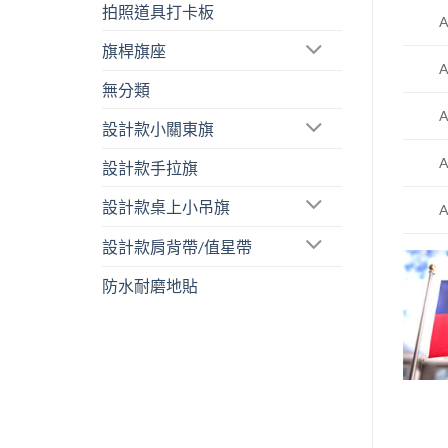
拍照道具打卡板
A
旗桿旗座
A
無分類
A
設計款小關東旗
A
設計款手拉旗
設計款桌上小吊旗
A
設計款肩背帶/值星帶
防水耐磨地貼