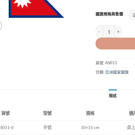
國旗規格與售價
尼泊爾國旗NEPAL 
貨號:
AS011
分類:
亞洲國家國旗
描述
型號
規格
適
貨號
半號
10×15 cm
桌
S011-0