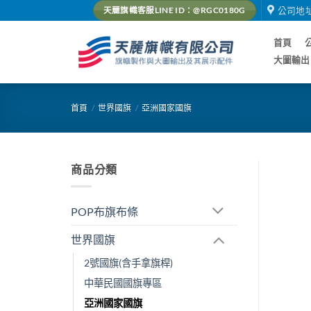
Skip
公司地
天麗旗幟客服LINE ID：@RGC0180G
to
content
首頁
大圖輸出
首頁
/
世界國旗
/
亞洲國家國旗
商品分類
POP布旗布條
世界國旗
2號國旗(含手拿旗桿)
中華民國國旗專區
亞洲國家國旗