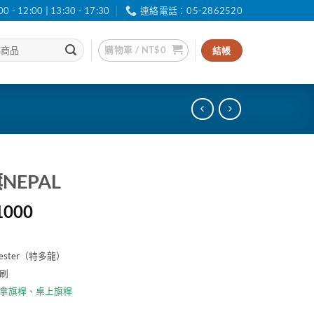
12:00 | 13:30 - 17:30
連絡電話：05-2862520
購物車 /
NT$
0
結帳
EPAL
價
1000
格
範
ester（特多龍）
圍：
刷
NT$30
到
拿旗桿
、
桌上旗桿
NT$1000