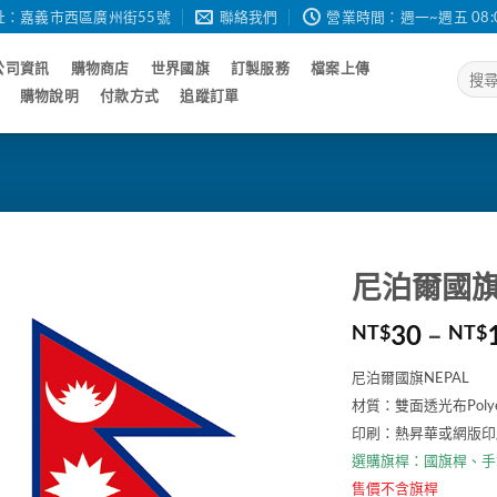
址：嘉義市西區廣州街55號
聯絡我們
營業時間：週一~週五 08:00 - 
公司資訊
購物商店
世界國旗
訂製服務
檔案上傳
搜
尋
購物說明
付款方式
追蹤訂單
關
鍵
字:
尼泊爾國旗N
30
–
NT$
NT$
尼泊爾國旗NEPAL
材質：雙面透光布Poly
印刷：熱昇華或網版印
選購旗桿：
國旗桿
、
手
售價不含旗桿