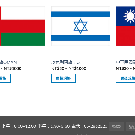
品
品
有
有
多
多
種
種
款
款
式。
式。
可
可
在
在
產
產
旗OMAN
以色列國旗Israe
中華民國國旗
品
品
價
價
–
NT$
1000
NT$
30
–
NT$
1000
NT$
30
–
頁
頁
格
格
範
範
面
面
規格
選擇規格
選擇規
圍：
圍：
NT$30
NT$30
選
選
此
此
到
到
擇
擇
產
產
NT$1000
NT$1000
選
選
品
品
項
項
有
有
多
多
種
種
Bank
8:00~12:00 下午：1:30~5:30 電話：05-2862520
款
款
Transf
式。
式。