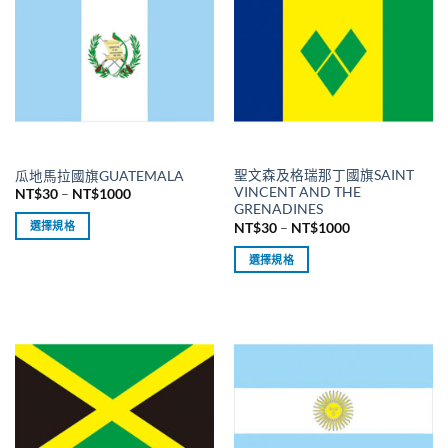
多
多
種
種
款
款
式。
式。
可
可
在
在
產
產
品
品
聖文森及格瑞那丁國旗SAINT
瓜地馬拉國旗GUATEMALA
頁
頁
VINCENT AND THE
價
NT$
30
–
NT$
1000
面
面
格
GRENADINES
範
選
選
價
選擇規格
NT$
30
–
NT$
1000
圍：
格
擇
擇
NT$30
此
範
到
選擇規格
選
選
圍：
產
NT$1000
NT$30
此
項
項
品
到
產
NT$1000
有
品
多
有
種
多
款
種
式。
款
可
式。
在