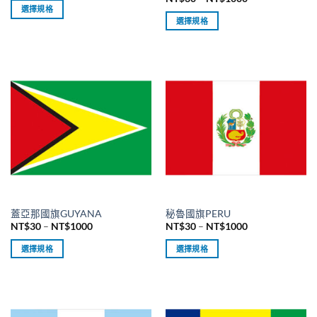
範
格
選擇規格
圍：
範
選擇規格
NT$30
此
圍：
到
NT$30
此
產
NT$1000
到
產
NT$1000
品
品
有
有
多
多
種
種
款
款
式。
式。
可
可
在
在
產
產
品
品
頁
蓋亞那國旗GUYANA
秘魯國旗PERU
頁
面
價
價
NT$
30
–
NT$
1000
NT$
30
–
NT$
1000
面
選
格
格
範
範
選
擇
選擇規格
選擇規格
圍：
圍：
擇
NT$30
NT$30
選
此
此
到
到
選
項
產
產
NT$1000
NT$1000
項
品
品
有
有