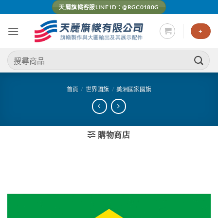
Skip
天麗旗幟客服LINE ID：@RGC0180G
to
content
+
搜
尋
關
鍵
首頁
/
世界國旗
/
美洲國家國旗
字:
購物商店