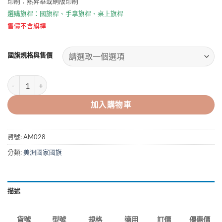
印刷：熱昇華或網版印刷
NT$30
到
選購旗桿：
國旗桿
、
手拿旗桿
、
桌上旗桿
NT$1000
售價不含旗桿
國旗規格與售價
巴西國旗BRAZIL 數量
加入購物車
貨號:
AM028
分類:
美洲國家國旗
描述
型號
規格
適用
訂價
優惠價
貨號