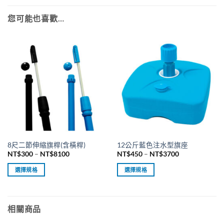
您可能也喜歡…
8尺二節伸縮旗桿(含橫桿)
12公斤藍色注水型旗座
價
價
NT$
300
–
NT$
8100
NT$
450
–
NT$
3700
格
格
範
範
選擇規格
選擇規格
圍：
圍：
NT$300
NT$450
此
此
到
到
產
產
NT$8100
NT$3700
品
品
相關商品
有
有
多
多