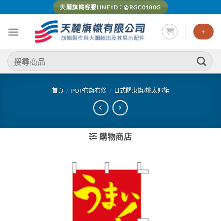
Skip
天麗旗幟客服LINE ID：@RGC0180G
to
content
+
搜
尋
關
鍵
首頁
/
POP布旗布條
/
日式關東旗/桃太郎旗
字:
購物商店