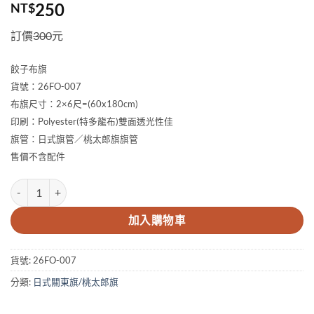
250
NT$
訂價
300
元
餃子布旗
貨號：26FO-007
布旗尺寸：2×6尺=(60x180cm)
印刷：Polyester(特多龍布)雙面透光性佳
旗管：日式旗管／桃太郎旗旗管
售價不含配件
2×6尺 餃子布旗 數量
加入購物車
貨號:
26FO-007
分類:
日式關東旗/桃太郎旗