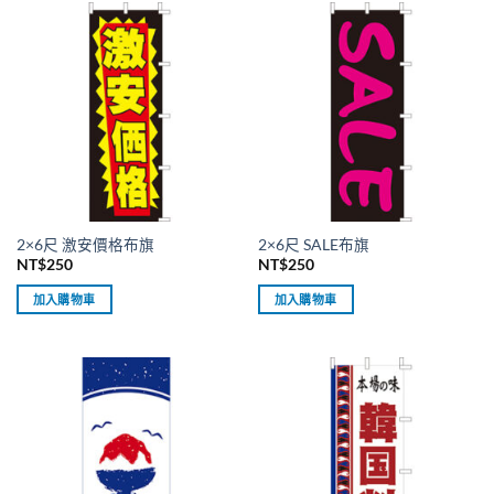
種
種
款
款
式。
式。
可
可
在
在
產
產
品
品
頁
頁
面
面
選
選
2×6尺 激安價格布旗
2×6尺 SALE布旗
擇
擇
NT$
250
NT$
250
選
選
項
項
加入購物車
加入購物車