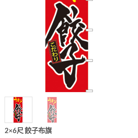
2×6尺 餃子布旗