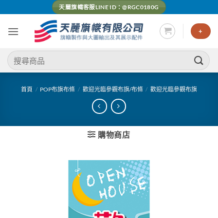
Skip
天麗旗幟客服LINE ID：@RGC0180G
to
content
+
搜
尋
關
鍵
首頁
/
POP布旗布條
/
歡迎光臨參觀布旗/布條
/
歡迎光臨參觀布旗
字:
購物商店