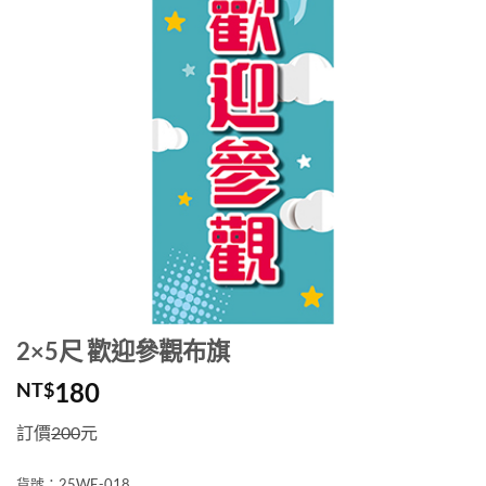
2×5尺 歡迎參觀布旗
180
NT$
訂價
200
元
貨號：25WE-018