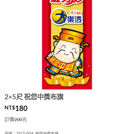
2×5尺 祝您中獎布旗
180
NT$
訂價
200
元
貨號：25LT-004 祝您中獎布旗