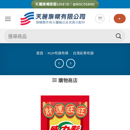
Skip
天麗旗幟客服LINE ID：@RGC0180G
to
content
+
搜
尋
關
鍵
首頁
/
POP布旗布條
/
台灣彩券布旗
字:
購物商店