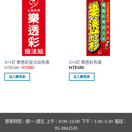
2×5尺 樂透彩投注站布旗
2×5尺 樂透彩布旗
原
目
NT$
180
NT$
80
NT$
180
始
前
價
價
加入購物車
加入購物車
格：
格：
NT$180。
NT$80。
營業時間：週一~週五 上午：8:00~12:00 下午：1:30~5:30 電話：
05-2862520