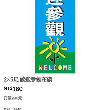
2×5尺 歡迎參觀布旗
180
NT$
訂價
200
元
貨號：2540