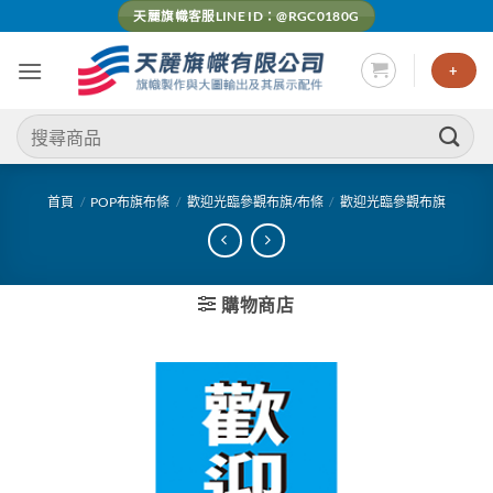
Skip
天麗旗幟客服LINE ID：@RGC0180G
to
content
+
搜
尋
關
鍵
首頁
/
POP布旗布條
/
歡迎光臨參觀布旗/布條
/
歡迎光臨參觀布旗
字:
購物商店