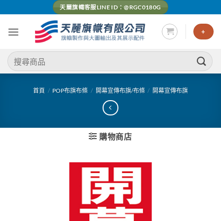
Skip
天麗旗幟客服LINE ID：@RGC0180G
to
content
+
搜
尋
關
鍵
首頁
/
POP布旗布條
/
開幕宣傳布旗/布條
/
開幕宣傳布旗
字:
購物商店