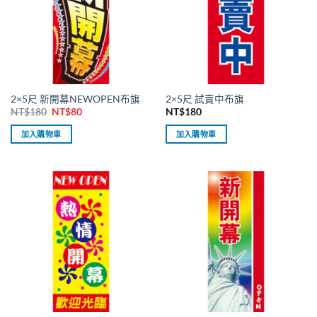
2×5尺 新開幕NEWOPEN布旗
2×5尺 試賣中布旗
原
目
NT$
180
NT$
80
NT$
180
始
前
價
價
加入購物車
加入購物車
格：
格：
NT$180。
NT$80。