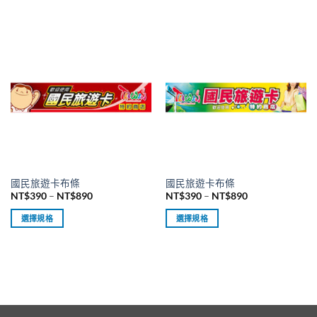
擇
擇
NT$390
NT$390
此
此
到
到
選
選
產
產
NT$890
NT$890
項
項
品
品
有
有
多
多
種
種
款
款
式。
式。
可
可
在
在
產
產
品
品
國民旅遊卡布條
國民旅遊卡布條
頁
頁
價
價
NT$
390
–
NT$
890
NT$
390
–
NT$
890
面
面
格
格
範
範
選
選
選擇規格
選擇規格
圍：
圍：
擇
擇
NT$390
NT$390
此
此
到
到
選
選
產
產
NT$890
NT$890
項
項
品
品
有
有
多
多
種
種