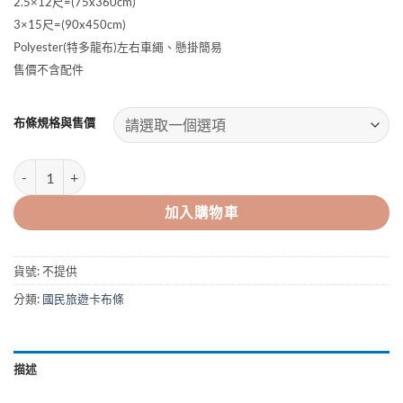
2.5×12尺=(75x360cm)
NT$390
到
3×15尺=(90x450cm)
NT$890
Polyester(特多龍布)左右車繩、懸掛簡易
售價不含配件
布條規格與售價
國民旅遊卡布條(藍) 數量
加入購物車
貨號:
不提供
分類:
國民旅遊卡布條
描述