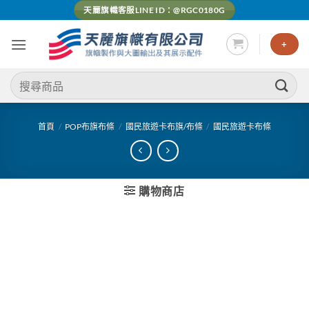
Skip
天麗旗幟客服LINE ID：@RGC0180G
to
content
+
搜
尋
關
鍵
首頁
/
POP布旗布條
/
國民旅遊卡布旗/布條
/
國民旅遊卡布條
字:
購物商店