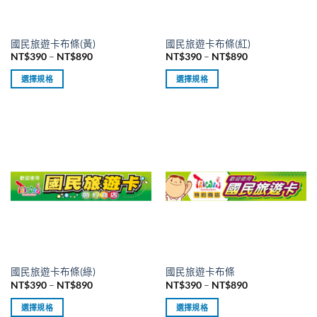
國民旅遊卡布條(黃)
國民旅遊卡布條(紅)
價
價
NT$
390
–
NT$
890
NT$
390
–
NT$
890
格
格
範
範
選擇規格
選擇規格
圍：
圍：
NT$390
NT$390
此
此
到
到
產
產
NT$890
NT$890
品
品
有
有
多
多
種
種
款
款
式。
式。
可
可
在
在
產
產
品
品
國民旅遊卡布條(綠)
國民旅遊卡布條
頁
頁
價
價
NT$
390
–
NT$
890
NT$
390
–
NT$
890
面
面
格
格
範
範
選
選
選擇規格
選擇規格
圍：
圍：