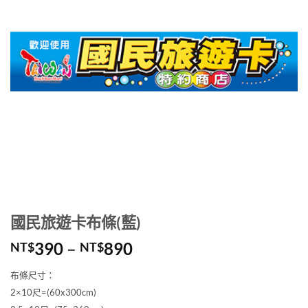
國民旅遊卡布條(藍)
價
390
–
890
NT$
NT$
格
布條尺寸：
範
2×10尺=(60x300cm)
圍：