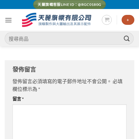
Skip
天麗旗幟客服LINE ID：@RGC0180G
to
content
+
搜
尋
關
鍵
字:
發佈留言
發佈留言必須填寫的電子郵件地址不會公開。
必填
欄位標示為
*
留言
*