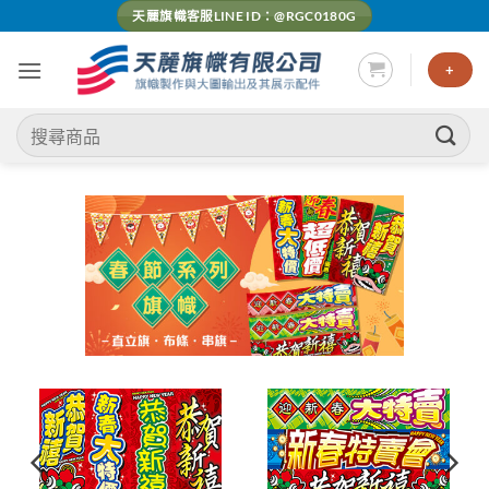
Skip
天麗旗幟客服LINE ID：@RGC0180G
to
content
+
搜
尋
關
鍵
字: