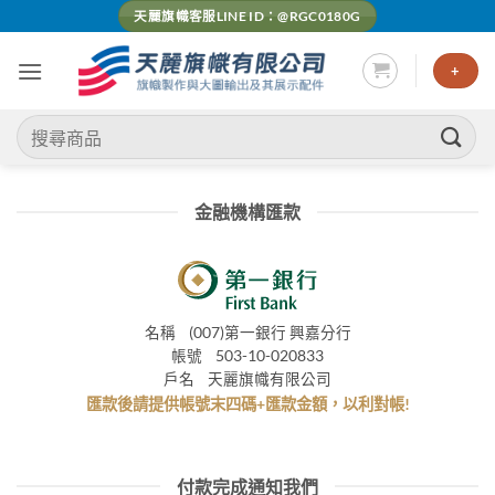
Skip
天麗旗幟客服LINE ID：@RGC0180G
to
content
+
搜
尋
關
鍵
金融機構匯款
字:
名稱 (007)第一銀行 興嘉分行
帳號 503-10-020833
戶名 天麗旗幟有限公司
匯款後請提供帳號末四碼+匯款金額，以利對帳!
付款完成通知我們