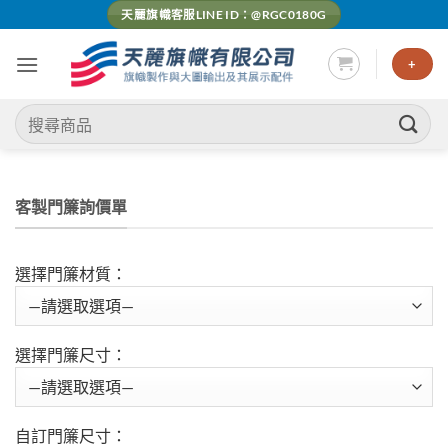
Skip
天麗旗幟客服LINE ID：@RGC0180G
to
content
+
搜
尋
關
鍵
客製門簾詢價單
字:
選擇門簾材質：
選擇門簾尺寸：
自訂門簾尺寸：