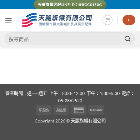
Skip
天麗旗幟客服LINE ID：@RGC0180G
to
content
+
搜
尋
關
鍵
字:
營業時間：週一~週五 上午：8:00~12:00 下午：1:30~5:30 電話：
05-2862520
Bank
Cash
Credit
Postepay
Transfer
On
Card
Copyright 2026 ©
天麗旗幟有限公司
Delivery
2