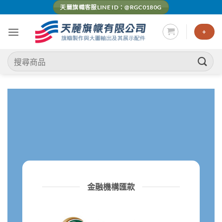
Skip
天麗旗幟客服LINE ID：@RGC0180G
to
content
+
搜
尋
關
鍵
字:
金融機構匯款